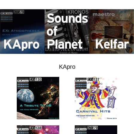
Ştiri
Locaţie
Social Media
Despre Korg
KApro