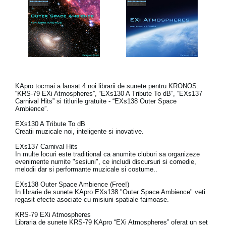
KApro tocmai a lansat 4 noi librarii de sunete pentru KRONOS:
“KRS-79 EXi Atmospheres”, “EXs130 A Tribute To dB”, “EXs137
Carnival Hits” si titlurile gratuite - “EXs138 Outer Space
Ambience”.
EXs130 A Tribute To dB
Creatii muzicale noi, inteligente si inovative.
EXs137 Carnival Hits
In multe locuri este traditional ca anumite cluburi sa organizeze
evenimente numite "sesiuni", ce includi discursuri si comedie,
melodii dar si performante muzicale si costume..
EXs138 Outer Space Ambience (Free!)
In librarie de sunete KApro EXs138 "Outer Space Ambience" veti
regasit efecte asociate cu misiuni spatiale faimoase.
KRS-79 EXi Atmospheres
Libraria de sunete KRS-79 KApro “EXi Atmospheres” oferat un set