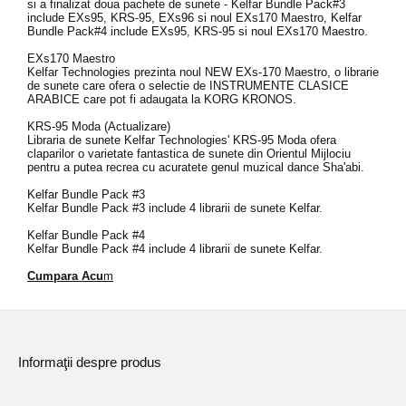
si a finalizat doua pachete de sunete - Kelfar Bundle Pack#3
include EXs95, KRS-95, EXs96 si noul EXs170 Maestro, Kelfar
Bundle Pack#4 include EXs95, KRS-95 si noul EXs170 Maestro.
EXs170 Maestro
Kelfar Technologies prezinta noul NEW EXs-170 Maestro, o librarie
de sunete care ofera o selectie de INSTRUMENTE CLASICE
ARABICE care pot fi adaugata la KORG KRONOS.
KRS-95 Moda (Actualizare)
Libraria de sunete Kelfar Technologies' KRS-95 Moda ofera
claparilor o varietate fantastica de sunete din Orientul Mijlociu
pentru a putea recrea cu acuratete genul muzical dance Sha'abi.
Kelfar Bundle Pack #3
Kelfar Bundle Pack #3 include 4 librarii de sunete Kelfar.
Kelfar Bundle Pack #4
Kelfar Bundle Pack #4 include 4 librarii de sunete Kelfar.
Cumpara Acu
m
Informaţii despre produs