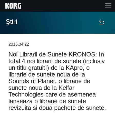
Ştiri
Acasă
Produse
2016.04.22
Noi Librarii de Sunete KRONOS: In
În Prim Plan
total 4 noi librarii de sunete (inclusiv
un titlu gratuit!) de la KApro, o
Eveniment
librarie de sunete noua de la
Sounds of Planet, o librarie de
Asistență
sunete noua de la Kelfar
Technologies care de asemenea
Găsește un Magazin
lanseaza o librarie de sunete
revizuita si doua pachete de sunete.