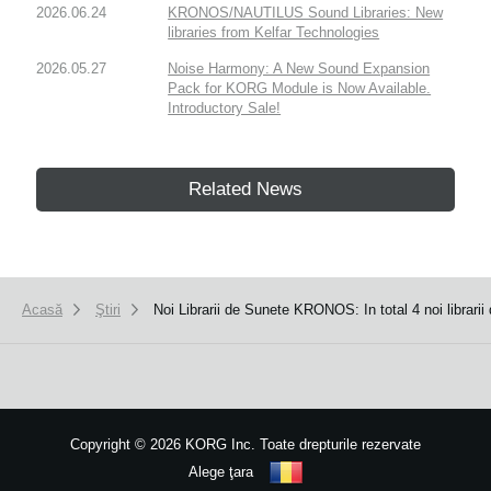
2026.06.24
KRONOS/NAUTILUS Sound Libraries: New
libraries from Kelfar Technologies
2026.05.27
Noise Harmony: A New Sound Expansion
Pack for KORG Module is Now Available.
Introductory Sale!
Related News
Acasă
Ştiri
Noi Librarii de Sunete KRONOS: In total 4 noi librarii
Copyright
©
2026 KORG Inc. Toate drepturile rezervate
Alege ţara