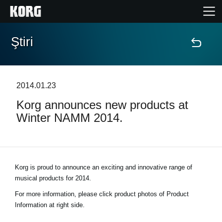
Ştiri
Acasă
Produse
2014.01.23
Korg announces new products at
În Prim Plan
Winter NAMM 2014.
Eveniment
Asistență
Korg is proud to announce an exciting and innovative range of
musical products for 2014.
Găsește un Magazin
For more information, please click product photos of Product
Information at right side.