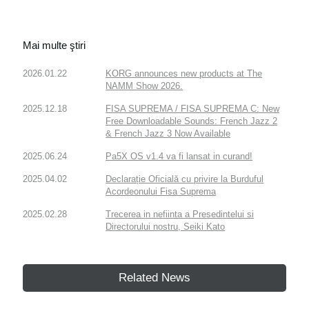
Mai multe ştiri
2026.01.22
KORG announces new products at The
NAMM Show 2026.
2025.12.18
FISA SUPREMA / FISA SUPREMA C: New
Free Downloadable Sounds: French Jazz 2
& French Jazz 3 Now Available
2025.06.24
Pa5X OS v1.4 va fi lansat in curand!
2025.04.02
Declarație Oficială cu privire la Burduful
Acordeonului Fisa Suprema
2025.02.28
Trecerea in nefiinta a Presedintelui si
Directorului nostru, Seiki Kato
Related News