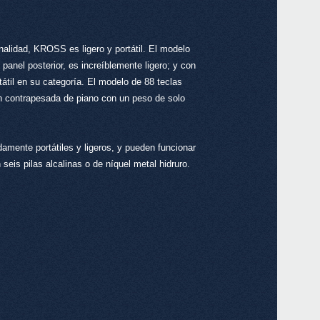
SV-1
nalidad, KROSS es ligero y portátil. El modelo
 panel posterior, es increíblemente ligero; y con
tátil en su categoría. El modelo de 88 teclas
ón contrapesada de piano con un peso de solo
XVP-
ente portátiles y ligeros, y pueden funcionar
eis pilas alcalinas o de níquel metal hidruro.
EXP
DS-
PS-3
PS-1