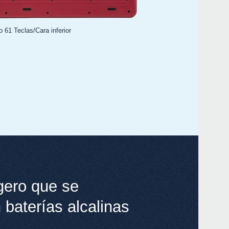
 61 Teclas/Cara inferior
Even
KRO
KRON
gero que se
 baterías alcalinas
KRO
micr