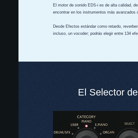
El motor de sonido EDS-i es de alta calidad, 
encontrar en los instrumentos más avanzados de
Desde Efectos estándar como retardo, reverbera
incluso, un vocoder; podrás elegir entre 134 efe
El Selector de