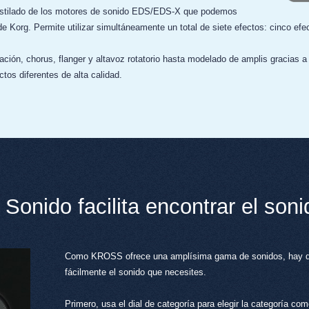
destilado de los motores de sonido EDS/EDS-X que podemos
 Korg. Permite utilizar simultáneamente un total de siete efectos: cinco efe
ción, chorus, flanger y altavoz rotatorio hasta modelado de amplis gracias 
ctos diferentes de alta calidad.
 Sonido facilita encontrar el so
Como KROSS ofrece una amplísima gama de sonidos, hay dos
fácilmente el sonido que necesites.
Primero, usa el dial de categoría para elegir la categoría como