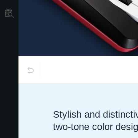
Localizador
de
Tiendas
Stylish and distinct
two-tone color desi