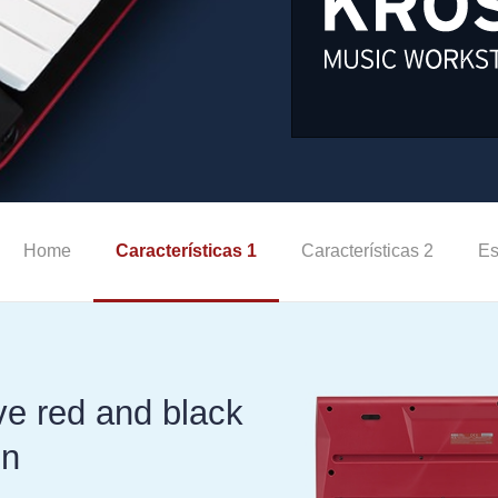
Home
Características 1
Características 2
Es
ive red and black
gn