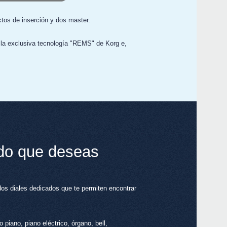
ctos de inserción y dos master.
a la exclusiva tecnología "REMS" de Korg e,
nido que deseas
 diales dedicados que te permiten encontrar
 piano, piano eléctrico, órgano, bell,