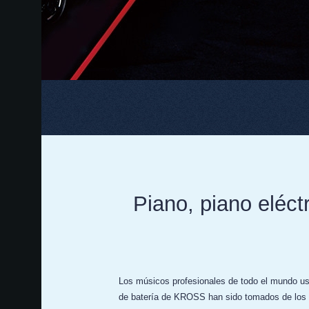
Piano, piano eléct
Los músicos profesionales de todo el mundo usa
de batería de KROSS han sido tomados de los i