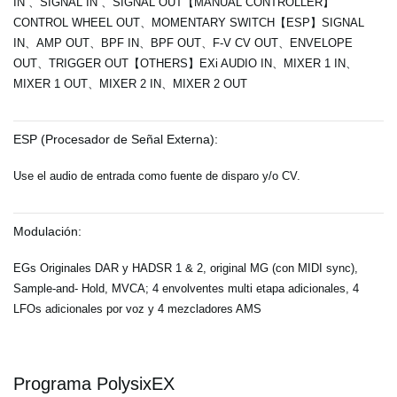
IN 、SIGNAL IN 、SIGNAL OUT【MANUAL CONTROLLER】
CONTROL WHEEL OUT、MOMENTARY SWITCH【ESP】SIGNAL
IN、AMP OUT、BPF IN、BPF OUT、F-V CV OUT、ENVELOPE
OUT、TRIGGER OUT【OTHERS】EXi AUDIO IN、MIXER 1 IN、
MIXER 1 OUT、MIXER 2 IN、MIXER 2 OUT
ESP (Procesador de Señal Externa):
Use el audio de entrada como fuente de disparo y/o CV.
Modulación:
EGs Originales DAR y HADSR 1 & 2, original MG (con MIDI sync),
Sample-and- Hold, MVCA; 4 envolventes multi etapa adicionales, 4
LFOs adicionales por voz y 4 mezcladores AMS
Programa PolysixEX