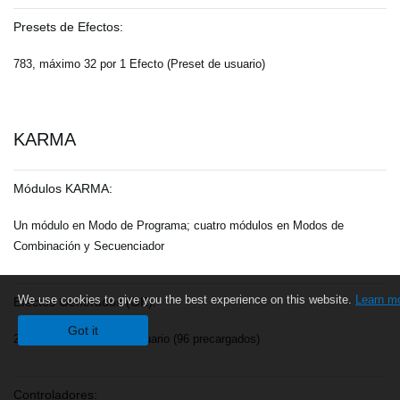
Presets de Efectos:
783, máximo 32 por 1 Efecto (Preset de usuario)
KARMA
Módulos KARMA:
Un módulo en Modo de Programa; cuatro módulos en Modos de
Combinación y Secuenciador
We use cookies to give you the best experience on this website.
Learn m
Efectos Generados (GE):
Got it
2048 presets, 1536 de usuario (96 precargados)
Controladores: