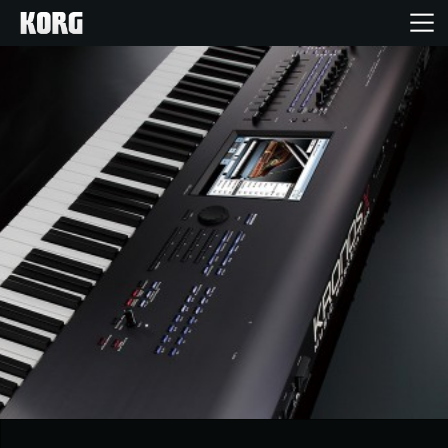
Inicio
Productos
Características
Eventos
Soporte
Localizador de Tiendas