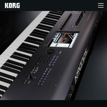
Inicio
Productos
Características
Eventos
Soporte
Localizador de Tiendas