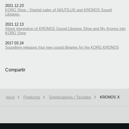
2021.12.23
KORG Shop - Started sales of NAUTILUS and KRONOS Sound
Libraries.
2021.12.13
About integration of KRONOS Sound Libraries Shop and My Kronos into
KORG Shop
2017.03.24
Soundiron releases four new sound libraries for the KORG KRONOS
Compartir
Inicio
Productos
Sintetizadores / Teclados
KRONOS X