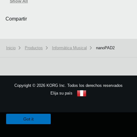
Show All
Compartir
Inicio
Productos
Informática Musical
nanoPAD2
Copyright
©
2026 KORG Inc. Todos los derechos reservados
Elija su país
Mapa del sitio
We use cookies to give you the best experience on this website.
Learn m
Got it