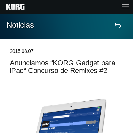
Noticias
Inicio
Productos
2015.08.07
Anunciamos “KORG Gadget para
Características
iPad“ Concurso de Remixes #2
Eventos
Soporte
Localizador de Tiendas