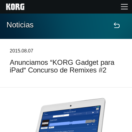
Noticias
Inicio
Productos
2015.08.07
Anunciamos “KORG Gadget para
Características
iPad“ Concurso de Remixes #2
Eventos
Soporte
Localizador de Tiendas