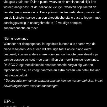
vleugels zoals een Duitse piano, waarvan de ambiance vrijelijk kan
worden aangepast; of de Italiaanse vleugel, waarvan populariteit de
laatste jaren groeiende is. Deze piano's bieden verfijnde expressiviteit
om de kleinste nuance van een akoestische piano vast te leggen, met
aanslaggevoelig in ondergebracht in 12-voudige samples,
snaarresonantie en meer.
*String resonance
Wanneer het demperpedaal is ingedrukt kunnen alle snaren van de
piano resoneren. Als er een willekeurige toets op de piano wordt
bespeeld, kunnen andere snaren die qua toonhoogte gerelateerd zijn
aan de gespeelde noot mee gaan trillen via meeklinkende resonantie.
De SGX-2 legt meeklinkende snaarresonantie zorgvuldig vast en
reproduceert die, en voegt daarmee en extra niveau van detail toe aan
het vleugelgeluid.
* De boventonen van de snaarresonantie kunnen worden bekeken in het
bewerkingsscherm voor de snaarlengte.
EP-1