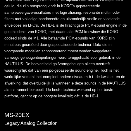
geluid, die zijn oorsprong vindt in KORG's gepatenteerde
sampleweergave-oscillators met lage aliasing, resonante multimode-
filters met volledige bandbreedte en uitzonderlijk snelle en vloeiende
envelopes en LFO's. De HD-1 is de krachtigste PCM-sound engine in de
geschiedenis van KORG, met daarin alle PCM-knowhow die KORG
opdeed sinds de M1. Alle befaamde PCM-sounds van KORG zijn
minutieus gecreëerd door gespecialiseerde technici. Data die in
voorgaande modellen schoorvoetend moest worden weggelaten
vanwege geheugenbeperkingen werd teruggehaald voor gebruik in de
NAUTILUS. De hoeveelheid golfvormgeheugen alleen overtreft
waarschijnlijk dat van een pc-gebaseerde sound engine. Toch is het
werkelijke verschil het compleet andere niveau m.b.t. de kwaliteit en de
afwerking, dat overduidelijk is wanneer je deze sounds in de NAUTILUS
als instrument bespeelt. De beste technici werkend op het beste
platform, gericht op de hoogste kwaliteit; dát is de HD-1.
MS-20EX
Legacy Analog Collection