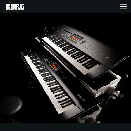
Home
Producten
Features
Evenementen
Ondersteuning
Nieuws
locatie