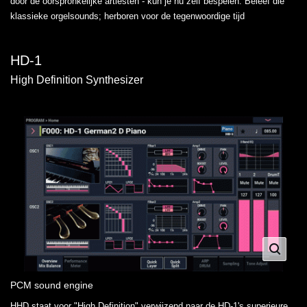
door de oorspronkelijke artiesten - kun je nu zelf bespelen. Beleef die
klassieke orgelsounds; herboren voor de tegenwoordige tijd
HD-1
High Definition Synthesizer
PCM sound engine
HHD staat voor "High Definition" verwijzend naar de HD-1's superieure