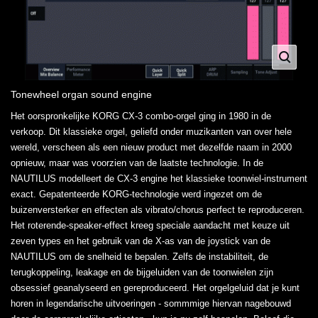
Tonewheel organ sound engine
Het oorspronkelijke KORG CX-3 combo-orgel ging in 1980 in de
verkoop. Dit klassieke orgel, geliefd onder muzikanten van over hele
wereld, verscheen als een nieuw product met dezelfde naam in 2000
opnieuw, maar was voorzien van de laatste technologie. In de
NAUTILUS modelleert de CX-3 engine het klassieke toonwiel-instrument
exact. Gepatenteerde KORG-technologie werd ingezet om de
buizenversterker en effecten als vibrato/chorus perfect te reproduceren.
Het roterende-speaker-effect kreeg speciale aandacht met keuze uit
zeven types en het gebruik van de X-as van de joystick van de
NAUTILUS om de snelheid te bepalen. Zelfs de instabiliteit, de
terugkoppeling, leakage en de bijgeluiden van de toonwielen zijn
obsessief geanalyseerd en gereproduceerd. Het orgelgeluid dat je kunt
horen in legendarische uitvoeringen - sommmige hiervan nagebouwd