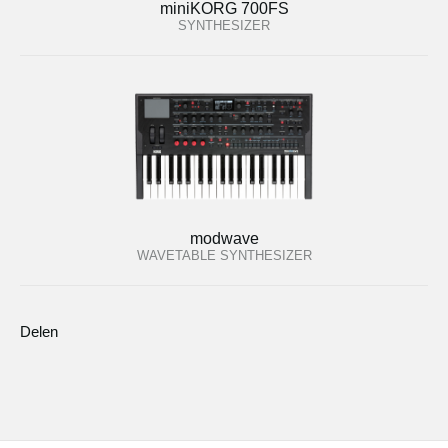
miniKORG 700FS
SYNTHESIZER
modwave
WAVETABLE SYNTHESIZER
Delen