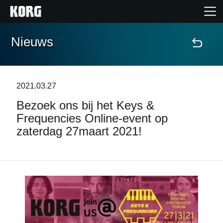
Nieuws
Home
Producten
2021.03.27
Bezoek ons bij het Keys &
Features
Frequencies Online-event op
zaterdag 27maart 2021!
Evenementen
Ondersteuning
Nieuws
locatie