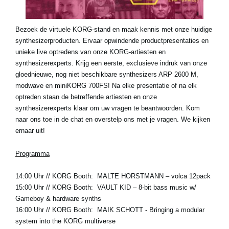
Social Media
Bezoek de virtuele KORG-stand en maak kennis met onze huidige
synthesizerproducten. Ervaar opwindende productpresentaties en
Over KORG
unieke live optredens van onze KORG-artiesten en
synthesizerexperts. Krijg een eerste, exclusieve indruk van onze
gloednieuwe, nog niet beschikbare synthesizers ARP 2600 M,
modwave en miniKORG 700FS! Na elke presentatie of na elk
optreden staan ​​de betreffende artiesten en onze
synthesizerexperts klaar om uw vragen te beantwoorden. Kom
naar ons toe in de chat en overstelp ons met je vragen. We kijken
ernaar uit!
Programma
14:00 Uhr
// KORG Booth:
MALTE HORSTMANN
– volca 12pack
15:00 Uhr
// KORG Booth:
VAULT KID
– 8-bit bass music w/
Gameboy & hardware synths
16:00 Uhr
// KORG Booth:
MAIK SCHOTT
- Bringing a modular
system into the KORG multiverse