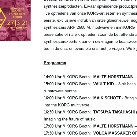
synthesizerproducten. Ervaar opwindende productpre
live optredens van onze KORG-artiesten en synthesiz
eerste, exclusieve indruk van onze gloednieuwe, nog
synthesizers ARP 2600 M, modwave en miniKORG 
presentatie of na elk optreden staan ​​de betreffende 
synthesizerexperts klaar om uw vragen te beantwoo
toe in de chat en overstelp ons met je vragen. We kij
Programma
14:00 Uhr
// KORG Booth:
MALTE HORSTMANN
–
15:00 Uhr
// KORG Booth:
VAULT KID
– 8-bit bas
& hardware synths
16:00 Uhr
// KORG Booth:
MAIK SCHOTT
- Bringi
into the KORG multiverse
16:30 Uhr
// KORG Booth:
TATSUYA TAKAHASHI
(
Imagining the future of music
17:00 Uhr
// KORG Booth:
MALTE HORSTMANN
– 
17:30 Uhr
// KORG Booth:
VOLCA MASSAKER O