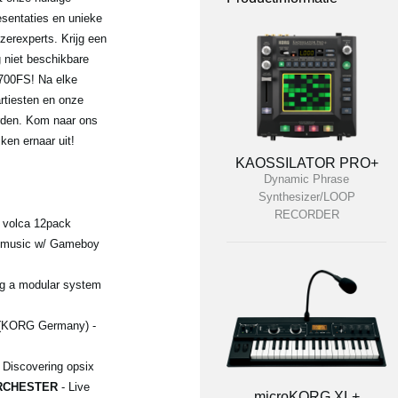
sentaties en unieke
erexperts. Krijg een
 niet beschikbare
700FS! Na elke
artiesten en onze
rden. Kom naar ons
ken ernaar uit!
KAOSSILATOR PRO+
Dynamic Phrase
Synthesizer/LOOP
RECORDER
 volca 12pack
s music w/ Gameboy
ng a modular system
KORG Germany) -
Discovering opsix
RCHESTER
- Live
microKORG XL+