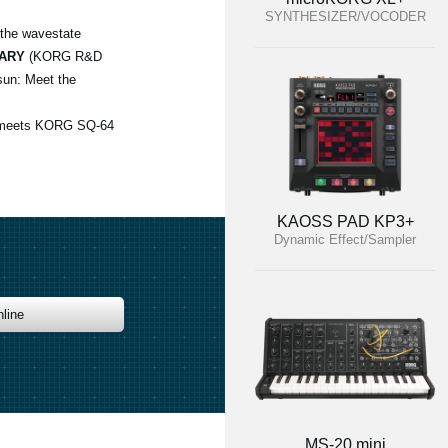
SYNTHESIZER/VOCODER
 the wavestate
EARY
(KORG R&D
 sun: Meet the
 meets KORG SQ-64
KAOSS PAD KP3+
Dynamic Effect/Sampler
line
MS-20 mini