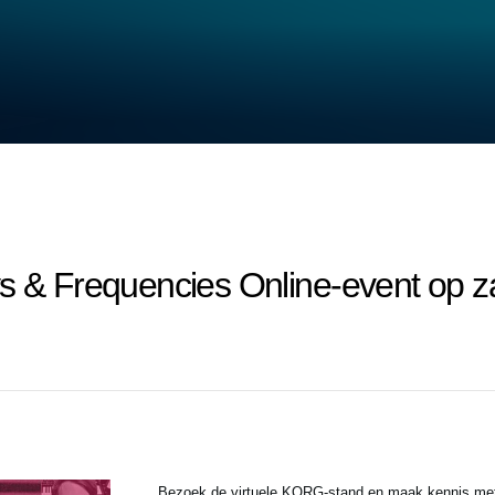
ys & Frequencies Online-event op 
Bezoek de virtuele KORG-stand en maak kennis met