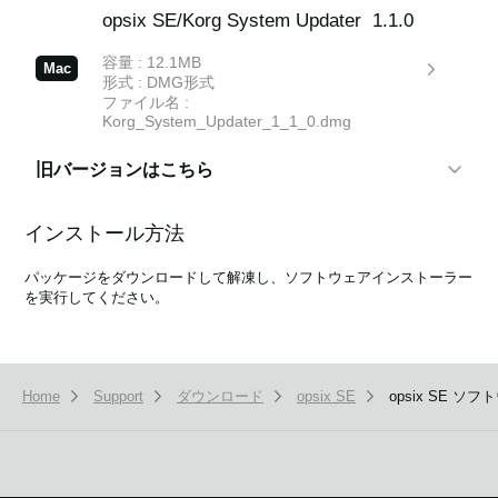
opsix SE/Korg System Updater
1.1.0
弊社はお客様に対し、本ソフトウェアを構成するプログラム、データ・ファイル、および
今後お客様に配布され得るバージョンアップ・プログラム、データ・ファイル（以下「許
容量 : 12.1MB
諾プログラム」と言います）をお客様ご自身がお一人で一時に一台の、お客様の管理の下
Mac
形式 : DMG形式
にあるコンピューターまたは関連する弊社の製品の一方かその双方においてのみ、非独占
的に使用する権利を許諾します。
ファイル名 :
Korg_System_Updater_1_1_0.dmg
許諾プログラムに関する全ての事項は許諾プログラムを構成するプログラムのオブジェク
ト・コードのみを意味します。
旧バージョンはこちら
これらの許諾プログラムと一緒にお客様に提供された説明書やその他の文書資料の所有権
はお客様にありますが、許諾プログラム自体の権利およびその著作権（記録デバイス等の
opsix SE/Korg System Updater
1.0.8
インストール方法
メディアで提供されたものも、インターネットやその他の方法でダウンロードされたもの
容量 : 12.1MB
も）および全ての説明書やその他の文書資料の内容の著作権は弊社が保有します。
Mac
形式 : DMG形式
パッケージをダウンロードして解凍し、ソフトウェアインストーラー
ファイル名 :
弊社は、許諾プログラムや本使用条件項目7で規定しているサポート・サービス（以下
を実行してください。
Korg_System_Updater_1_0_8.dmg
「サービス」）の内容を事前にお客様に知らせることなく改正する権利を保有します。
opsix SE/Korg System Updater
1.0.5
2. 使用制限
容量 : 15.9MB
Mac
形式 : DMG形式
許諾プログラムは著作権で保護された情報を含んでいますので、その保護のため、お客様
Home
Support
ダウンロード
opsix SE
opsix SE ソ
ファイル名 :
が許諾プログラムを逆コンパイル、逆アセンブル、リバース・エンジニアリング、または
Korg_System_Updater_1_0_5.dmg
その他の方法により、人間が感得できる形にすることは許されません（法律で許可される
場合を除く）。
許諾プログラムの全体または一部を複製、修正、改変、賃貸、リース、転売、譲渡、貸