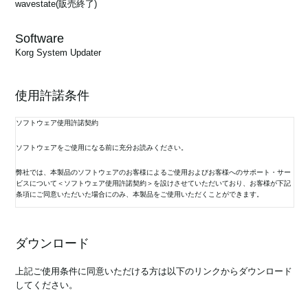
wavestate
(販売終了)
Software
Korg System Updater
使用許諾条件
ソフトウェア使用許諾契約
ソフトウェアをご使用になる前に充分お読みください。
弊社では、本製品のソフトウェアのお客様によるご使用およびお客様へのサポート・サー
ビスについて＜ソフトウェア使用許諾契約＞を設けさせていただいており、お客様が下記
条項にご同意いただいた場合にのみ、本製品をご使用いただくことができます。
当該ソフトウェアをご使用（インストールまたはバックアップ・コピーの作成）された場
合は、下記条項にご同意いただけたものとさせていただきますので、下記条項を充分お読
ダウンロード
みの上、ご使用ください。
ご同意いただけない場合は、未使用のまま速やかに（14日以内に）本製品をご返却くださ
上記ご使用条件に同意いただける方は以下のリンクからダウンロード
い。
してください。
1. 使用許諾と著作権