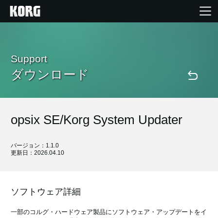
Home
Support
ダウンロード
Products
Import Products
opsix SE/Korg System Updater
Features
バージョン：1.1.0
更新日：2026.04.10
Events
Support
ソフトウェア詳細
一部のコルグ・ハードウェア製品にソフトウェア・アップデートをイ
Store Locator