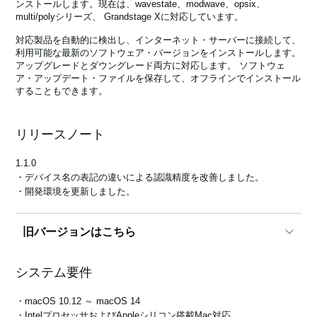
ンストールします。現在は、wavestate、modwave、opsix、
multi/polyシリーズ、 Grandstage Xに対応しています。
対応製品を自動的に検出し、インターネット・サーバーに接続して、
News
利用可能な最新のソフトウェア・バージョンをインストールします。
アップグレードとダウングレード両方に対応します。 ソフトウェ
ア・アップデート・ファイルを保存して、オフラインでインストール
Location
することもできます。
Social Media
リリースノート
About KORG
1.1.0
・デバイス名の表記の違いによる認識精度を改善しました。
・開発環境を更新しました。
旧バージョンはこちら
1.0.8
システム要件
* 以前のバージョンでは、誤ってmulti/poly moduleを37鍵multi/poly用
のファームウェアでアップデートしてたバグを修正。
・macOS 10.12 ～ macOS 14
* 以前は macOS で複数の about box を開けてしまいましたが、これ
・IntelプロセッサおよびAppleシリコン搭載Mac対応