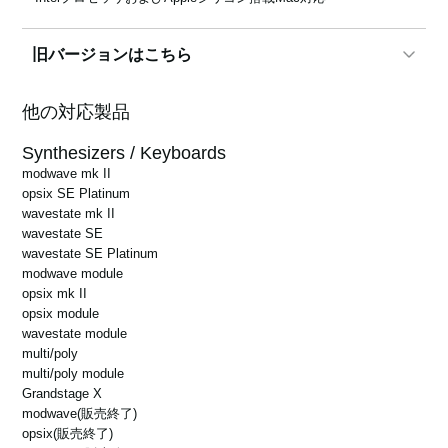
を修正。
旧バージョンはこちら
1.0.5
1.0.8
他の対応製品
Synthesizers / Keyboards
modwave mk II
1.0.5
opsix SE Platinum
wavestate mk II
wavestate SE
wavestate SE Platinum
modwave module
opsix mk II
opsix module
wavestate module
multi/poly
multi/poly module
Grandstage X
modwave
(販売終了)
opsix
(販売終了)