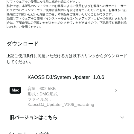
ソフトウェアをご使用になる前に充分お読みください。
弊社では、本製品のソフトウェアのお客様によるご使用およびお客様へのサポート・サー
ビスについて＜ソフトウェア使用許諾契約＞を設けさせていただいており、お客様が下記
条項にご同意いただいた場合にのみ、本製品をご使用いただくことができます。
当該ソフトウェアをご使用（インストールまたはバックアップ・コピーの作成）された場
合は、下記条項にご同意いただけたものとさせていただきますので、下記条項を充分お読
みの上、ご使用ください。
1. 使用許諾と著作権
ダウンロード
弊社はお客様に対し、本ソフトウェアを構成するプログラム、データ・ファイル、および
今後お客様に配布され得るバージョンアップ・プログラム、データ・ファイル（以下「許
上記ご使用条件に同意いただける方は以下のリンクからダウンロード
諾プログラム」と言います）をお客様ご自身がお一人で一時に一台の、お客様の管理の下
してください。
にあるコンピューターまたは関連する弊社の製品の一方かその双方においてのみ、非独占
的に使用する権利を許諾します。
許諾プログラムに関する全ての事項は許諾プログラムを構成するプログラムのオブジェク
ト・コードのみを意味します。
KAOSS DJ/System Updater
1.0.6
これらの許諾プログラムと一緒にお客様に提供された説明書やその他の文書資料の所有権
はお客様にありますが、許諾プログラム自体の権利およびその著作権（記録デバイス等の
容量 : 602.5KB
Mac
メディアで提供されたものも、インターネットやその他の方法でダウンロードされたもの
形式 : DMG形式
も）および全ての説明書やその他の文書資料の内容の著作権は弊社が保有します。
ファイル名 :
弊社は、許諾プログラムや本使用条件項目7で規定しているサポート・サービス（以下
KaossDJ_Updater_V106_mac.dmg
「サービス」）の内容を事前にお客様に知らせることなく改正する権利を保有します。
2. 使用制限
旧バージョンはこちら
許諾プログラムは著作権で保護された情報を含んでいますので、その保護のため、お客様
が許諾プログラムを逆コンパイル、逆アセンブル、リバース・エンジニアリング、または
その他の方法により、人間が感得できる形にすることは許されません（法律で許可される
KAOSS DJ/System Updater
1.0.5