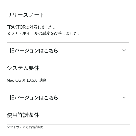
リリースノート
News
TRAKTORに対応しました。
タッチ・ホイールの感度を改善しました。
Location
Social Media
旧バージョンはこちら
1.0.5
システム要件
About KORG
Ver.1.0.5での変更点
オーディオレスモードでSerato DJ/DJ Intro以外のDJソフトを操作で
Mac OS X 10.6.8 以降
きない不具合の対策を行いました。
旧バージョンはこちら
1.0.5
使用許諾条件
Mac OS X 10.6.8 以降
ソフトウェア使用許諾契約