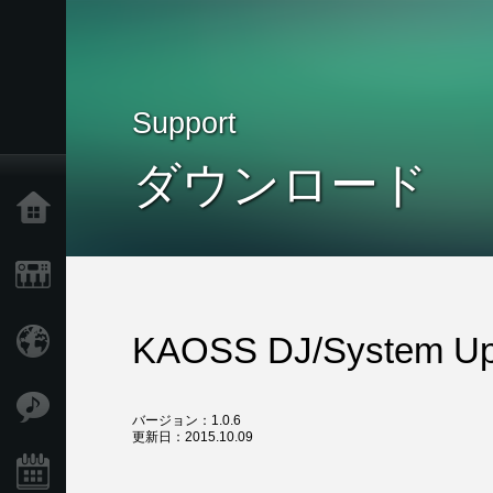
Support
ダウンロード
Home
Products
Import Products
KAOSS DJ/System Up
Features
バージョン：1.0.6
更新日：2015.10.09
Events