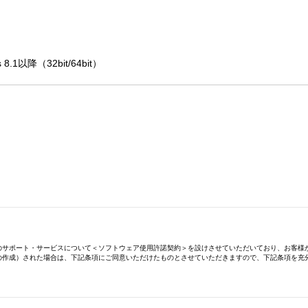
外のDJソフトを操作できない不具合の対策を行いました。
8.1以降（32bit/64bit）
以降（32bit/64bit）
のサポート・サービスについて＜ソフトウェア使用許諾契約＞を設けさせていただいており、お客様
の作成）された場合は、下記条項にご同意いただけたものとさせていただきますので、下記条項を充
ータ・ファイル、および今後お客様に配布され得るバージョンアップ・プログラム、データ