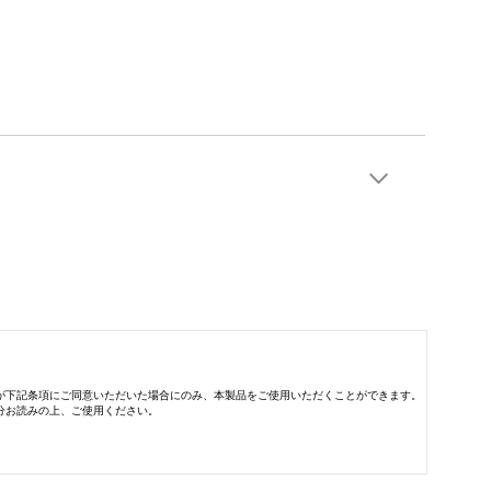
が下記条項にご同意いただいた場合にのみ、本製品をご使用いただくことができます。
分お読みの上、ご使用ください。
・ファイル（以下「許諾プログラム」と言います）をお客様ご自身がお一人で