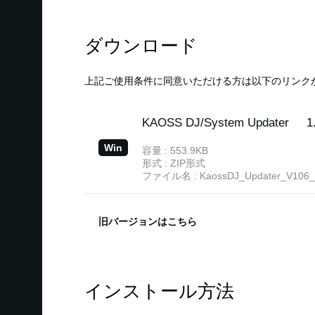
一時に一台の、お客様の管理の下にあるコンピューターまたは関
許諾プログラムに関する全ての事項は許諾プログラムを構成する
これらの許諾プログラムと一緒にお客様に提供された説明書やそ
ダウンロード
の方法でダウンロードされたものも）および全ての説明書やその
弊社は、許諾プログラムや本使用条件項目7で規定しているサポ
上記ご使用条件に同意いただける方は以下のリンク
2. 使用制限
許諾プログラムは著作権で保護された情報を含んでいますので、
許されません（法律で許可される場合を除く）。
KAOSS DJ/System Updater
1
許諾プログラムの全体または一部を複製、修正、改変、賃貸、リ
作物を創作することは、この制限には含まれません。）
Win
容量 : 553.9KB
許諾プログラムをネットワークを通して別のコンピューターに転
形式 : ZIP形式
お客様は許諾プログラムのバックアップ・コピーを1部に限り作
ファイル名 : KaossDJ_Updater_V106_w
3. 終了
本契約はお客様が許諾プログラムをお受け取りになった日に発効
本契約による使用許諾は、お客様が本契約の条項に1つでも違反
旧バージョンはこちら
その場合には、ただちに許諾プログラムとそのバックアップ・コ
4. 製品の保証
KAOSS DJ/System Updater
1
弊社は許諾プログラムが適切に使用された場合に、付属書類に明
また、本保証は許諾プログラムの最新バージョンにのみ適用する
容量 : 538.1KB
インストール方法
Win
弊社の責務と上で述べられた保証に基づくお客様への対応措置は
形式 : ZIP形式
(a) 保証内容に合致しない場合、適切な期間内で弊社費用負担
ファイル名 : KaossDJ_Updater_V105_w