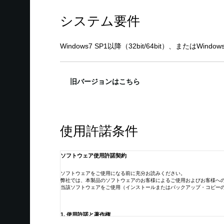
1.0.5
システム要件
オーディオレスモードでSerato DJ/DJ Intro以
Windows7 SP1以降（32bit/64bit）、またはWindows 
旧バージョンはこちら
1.0.5
使用許諾条件
Windows7 SP1以降（32bit/64bit）、またはWindows 8.1
ソフトウェア使用許諾契約
ソフトウェアをご使用になる前に充分お読みください。
弊社では、本製品のソフトウェアのお客様によるご使用およびお客様へ
当該ソフトウェアをご使用（インストールまたはバックアップ・コピー
1. 使用許諾と著作権
弊社はお客様に対し、本ソフトウェアを構成するプログラム、デ