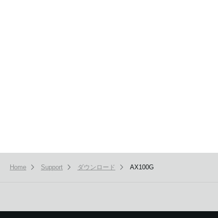
News
Location
Social Media
About KORG
Home
Support
ダウンロード
AX100G