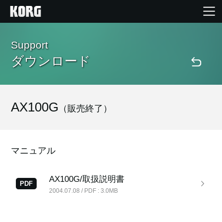
Home
Support
ダウンロード
Products
Import Products
AX100G
（販売終了）
Features
マニュアル
Events
AX100G/取扱説明書
PDF
2004.07.08 / PDF : 3.0MB
Support
Store Locator