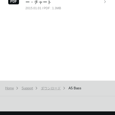
PDF
ー・チャート
2015.01.01 / PDF : 1.3MB
News
Location
Social Media
About KORG
Home
Support
ダウンロード
A5 Bass