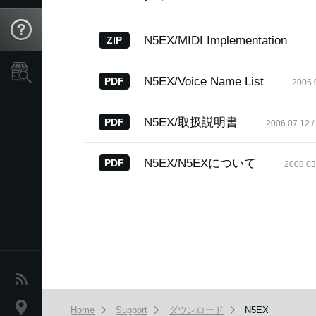
Support
N5EX/MIDI Implementation
ZIP
Store Locator
N5EX/Voice Name List
PDF
2006.
N5EX/取扱説明書
PDF
2006.07.12 /
N5EX/N5EXについて
PDF
2008.03
News
Location
Home
Support
ダウンロード
N5EX