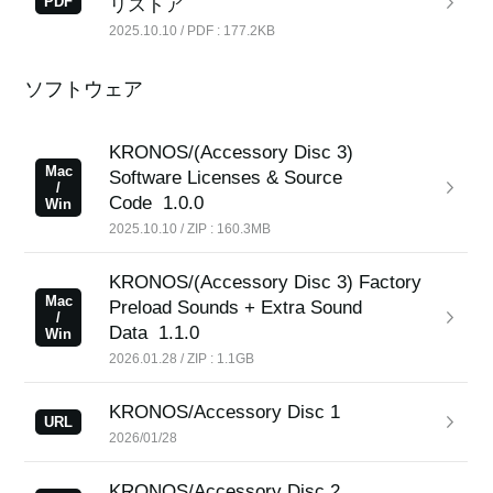
PDF
リストア
2025.10.10 / PDF : 177.2KB
ソフトウェア
KRONOS/(Accessory Disc 3)
Mac
Software Licenses & Source
/
Code
1.0.0
Win
2025.10.10 / ZIP : 160.3MB
KRONOS/(Accessory Disc 3) Factory
Mac
Preload Sounds + Extra Sound
/
Data
1.1.0
Win
2026.01.28 / ZIP : 1.1GB
KRONOS/Accessory Disc 1
URL
2026/01/28
KRONOS/Accessory Disc 2