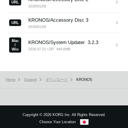
URL
2026/01/28
KRONOS/Accessory Disc 3
URL
2026/01/28
Mac
KRONOS/System Updater
3.2.3
/
Win
2026.07.22 / ZIP : 440.0MB
Home
Support
ダウンロード
KRONOS
Copyright
©
2026 KORG Inc. All Rights Reserved.
Choose Your Location