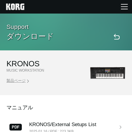
Home
Support
ダウンロード
Products
Import Products
KRONOS
MUSIC WORKSTATION
Features
製品ページ
Events
マニュアル
Support
KRONOS/External Setups List
PDF
Store Locator
2025.01.16 / PDF : 223.3KB