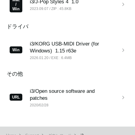
i3/J-Pop Styles 4
1.0
/
Win
2023.09.07 / ZIP : 45.8KB
ドライバ
i3/KORG USB-MIDI Driver (for
Win
Windows)
1.15 r63e
2026.01.20 / EXE : 6.4MB
その他
i3/Open source software and
URL
patches
2020/02/28