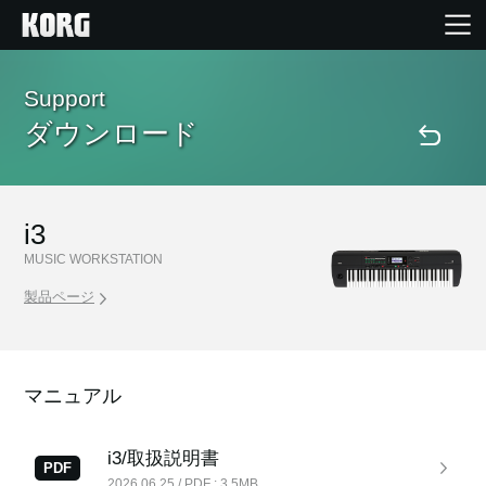
Home
Support
ダウンロード
Products
Import Products
i3
MUSIC WORKSTATION
Features
製品ページ
Events
マニュアル
Support
i3/取扱説明書
PDF
Store Locator
2026.06.25 / PDF : 3.5MB