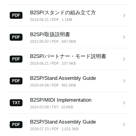
B2SP/スタンドの組み立て方
PDF
2019.06.21 / PDF : 1.1MB
News
Location
B2SP/取扱説明書
PDF
2022.06.02 / PDF : 697.0KB
Social Media
B2SP/パートナー・モード説明書
PDF
2019.06.21 / PDF : 107.6KB
About KORG
B2SP/Stand Assembly Guide
PDF
2020.04.08 / PDF : 961.6KB
B2SP/MIDI Implementation
TXT
2024.03.08 / TXT : 10.6KB
B2SP/Stand Assembly Guide
PDF
2026.07.23 / PDF : 1,011.3KB