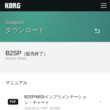
Home
Support
ダウンロード
Products
Import Products
B2SP
（販売終了）
DIGITAL PIANO
Features
Events
マニュアル
Support
B2SP/MIDIインプリメンテーショ
PDF
ン・チャート
2019.06.21 / PDF : 58.6KB
Store Locator