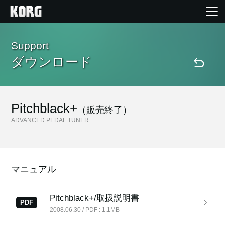
Home
Support
ダウンロード
Products
Import Products
Pitchblack+
（販売終了）
ADVANCED PEDAL TUNER
Features
Events
マニュアル
Support
Pitchblack+/取扱説明書
PDF
2008.06.30 / PDF : 1.1MB
Store Locator