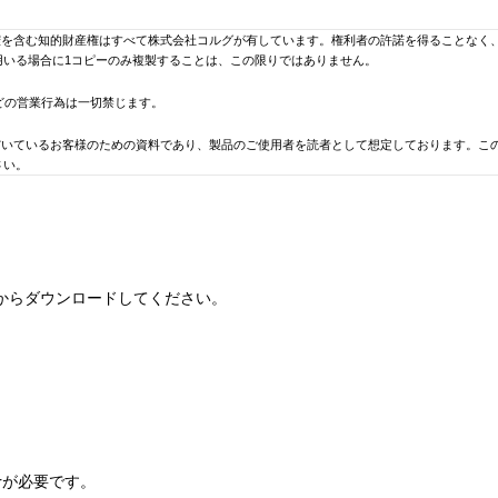
権を含む知的財産権はすべて株式会社コルグが有しています。権利者の許諾を得ることなく
用いる場合に1コピーのみ複製することは、この限りではありません。
どの営業行為は一切禁じます。
だいているお客様のための資料であり、製品のご使用者を読者として想定しております。こ
さい。
説明書及び製品資料などを揃えてはおりません。ご希望の機種の取扱説明書及び製品資料な
で予告なく変更される場合があります。 当サイトに掲載されている取扱説明書及び製品資
ります。 このことをご了承の上、カタログ及び当ライブラリーの取扱説明書、製品資料は
からダウンロードしてください。
のソフトウェアの使用、またはそれらを使用できなかったことにより生じた損害（営業上の
ついて予め知らされた場合でも同様です。
います。あらかじめご了承ください。
号、メール・アドレスなどはそれぞれ制作されたときのものです。製品についてのお問い合
erが必要です。