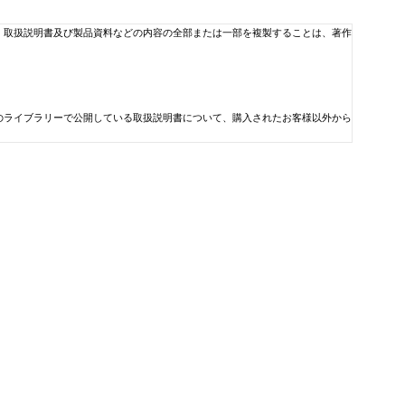
、取扱説明書及び製品資料などの内容の全部または一部を複製することは、著作
のライブラリーで公開している取扱説明書について、購入されたお客様以外から
どが見当たらなかった場合はご容赦ください。
料などの内容は、ご購入の機種に同梱されている取扱説明書や現時点で発売され
、製品に同梱されている取扱説明書及び製品資料などの補足的情報としてご利用
利益やデータの損失、その他金銭的な損失）については一切責任を負いません。
わせ先の最新情報はコルグ・ホームページのお問い合わせページにてご確認くだ