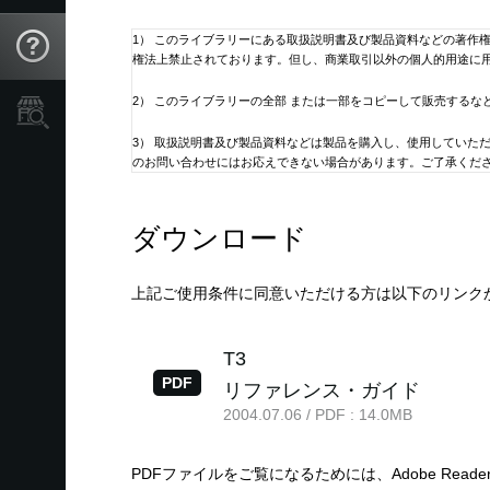
1） このライブラリーにある取扱説明書及び製品資料などの著作
Support
権法上禁止されております。但し、商業取引以外の個人的用途に
2） このライブラリーの全部 または一部をコピーして販売するな
Store Locator
3） 取扱説明書及び製品資料などは製品を購入し、使用していた
のお問い合わせにはお応えできない場合があります。ご了承くだ
4） このライブラリーには、弊社が発売したすべての機種の取扱
ダウンロード
5） 取扱説明書及び製品資料などの内容は、製品の仕様変更など
ている機種に同梱されている取扱説明書の内容と異なる場合があ
ください。
上記ご使用条件に同意いただける方は以下のリンク
6） 株式会社コルグは、マニュアル・ライブラリー および指定
たとえ株式会社コルグからそのような損害の可能性があることに
T3
PDF
リファレンス・ガイド
7） 本サービスは予告なく中止または内容を変更する場合もござ
2004.07.06 / PDF : 14.0MB
8） 取扱説明書に記載の製品問い合わせ先、その他住所、電話番
さい。
PDFファイルをご覧になるためには、Adobe Read