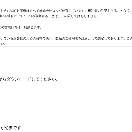
権を含む知的財産権はすべて株式会社コルグが有しています。権利者の許諾を得ることなく
用いる場合に1コピーのみ複製することは、この限りではありません。
どの営業行為は一切禁じます。
だいているお客様のための資料であり、製品のご使用者を読者として想定しております。こ
さい。
説明書及び製品資料などを揃えてはおりません。ご希望の機種の取扱説明書及び製品資料な
で予告なく変更される場合があります。 当サイトに掲載されている取扱説明書及び製品資
ります。 このことをご了承の上、カタログ及び当ライブラリーの取扱説明書、製品資料は
からダウンロードしてください。
のソフトウェアの使用、またはそれらを使用できなかったことにより生じた損害（営業上の
ついて予め知らされた場合でも同様です。
います。あらかじめご了承ください。
号、メール・アドレスなどはそれぞれ制作されたときのものです。製品についてのお問い合
erが必要です。