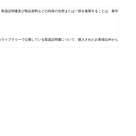
、取扱説明書及び製品資料などの内容の全部または一部を複製することは、著作
のライブラリーで公開している取扱説明書について、購入されたお客様以外から
どが見当たらなかった場合はご容赦ください。
料などの内容は、ご購入の機種に同梱されている取扱説明書や現時点で発売され
、製品に同梱されている取扱説明書及び製品資料などの補足的情報としてご利用
利益やデータの損失、その他金銭的な損失）については一切責任を負いません。
わせ先の最新情報はコルグ・ホームページのお問い合わせページにてご確認くだ