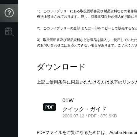
1） このライブラリーにある取扱説明書及び製品資料などの著作
Support
権法上禁止されております。但し、商業取引以外の個人的用途に
2） このライブラリーの全部 または一部をコピーして販売するな
Store Locator
3） 取扱説明書及び製品資料などは製品を購入し、使用していた
のお問い合わせにはお応えできない場合があります。ご了承くだ
4） このライブラリーには、弊社が発売したすべての機種の取扱
ダウンロード
5） 取扱説明書及び製品資料などの内容は、製品の仕様変更など
ている機種に同梱されている取扱説明書の内容と異なる場合があ
ください。
上記ご使用条件に同意いただける方は以下のリンク
6） 株式会社コルグは、マニュアル・ライブラリー および指定
たとえ株式会社コルグからそのような損害の可能性があることに
01W
PDF
クイック・ガイド
7） 本サービスは予告なく中止または内容を変更する場合もござ
2006.07.12 / PDF : 879.9KB
8） 取扱説明書に記載の製品問い合わせ先、その他住所、電話番
さい。
PDFファイルをご覧になるためには、Adobe Read