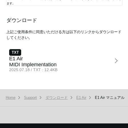
ます。
3） 取扱説明書及び製品資料などは製品を購入し、使用していただいているお客様のため
の資料であり、製品のご使用者を読者として想定しております。このライブラリーで公開
ダウンロード
News
している取扱説明書について、購入されたお客様以外からのお問い合わせにはお応えでき
ない場合があります。ご了承ください。
上記ご使用条件に同意いただける方は以下のリンクからダウンロード
Location
してください。
4） このライブラリーには、弊社が発売したすべての機種の取扱説明書及び製品資料など
を揃えてはおりません。ご希望の機種の取扱説明書及び製品資料などが見当たらなかった
Social Media
場合はご容赦ください。
TXT
5） 取扱説明書及び製品資料などの内容は、製品の仕様変更などで予告なく変更される場
E1 Air
合があります。 当サイトに掲載されている取扱説明書及び製品資料などの内容は、ご購入
About KORG
MIDI Implementation
の機種に同梱されている取扱説明書や現時点で発売されている機種に同梱されている取扱
2025.07.18 / TXT : 12.4KB
説明書の内容と異なる場合があります。 このことをご了承の上、カタログ及び当ライブラ
リーの取扱説明書、製品資料は、製品に同梱されている取扱説明書及び製品資料などの補
足的情報としてご利用ください。
6） 株式会社コルグは、マニュアル・ライブラリー および指定のソフトウェアの使用、ま
たはそれらを使用できなかったことにより生じた損害（営業上の利益やデータの損失、そ
Home
Support
ダウンロード
E1 Air
E1 Air マニュアル
の他金銭的な損失）については一切責任を負いません。たとえ株式会社コルグからそのよ
うな損害の可能性があることについて予め知らされた場合でも同様です。
7） 本サービスは予告なく中止または内容を変更する場合もございます。あらかじめご了
承ください。