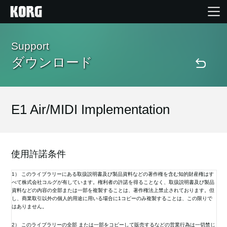
Home
Support
ダウンロード
Products
Import Products
E1 Air/MIDI Implementation
Features
使用許諾条件
Events
1） このライブラリーにある取扱説明書及び製品資料などの著作権を含む知的財産権はす
べて株式会社コルグが有しています。権利者の許諾を得ることなく、取扱説明書及び製品
資料などの内容の全部または一部を複製することは、著作権法上禁止されております。但
Support
し、商業取引以外の個人的用途に用いる場合に1コピーのみ複製することは、この限りで
はありません。
2） このライブラリーの全部 または一部をコピーして販売するなどの営業行為は一切禁じ
Store Locator