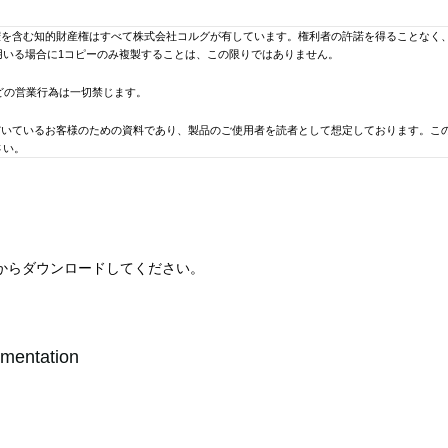
権を含む知的財産権はすべて株式会社コルグが有しています。権利者の許諾を得ることなく
用いる場合に1コピーのみ複製することは、この限りではありません。
どの営業行為は一切禁じます。
だいているお客様のための資料であり、製品のご使用者を読者として想定しております。こ
さい。
説明書及び製品資料などを揃えてはおりません。ご希望の機種の取扱説明書及び製品資料な
で予告なく変更される場合があります。 当サイトに掲載されている取扱説明書及び製品資
ります。 このことをご了承の上、カタログ及び当ライブラリーの取扱説明書、製品資料は
からダウンロードしてください。
のソフトウェアの使用、またはそれらを使用できなかったことにより生じた損害（営業上の
ついて予め知らされた場合でも同様です。
ementation
います。あらかじめご了承ください。
号、メール・アドレスなどはそれぞれ制作されたときのものです。製品についてのお問い合