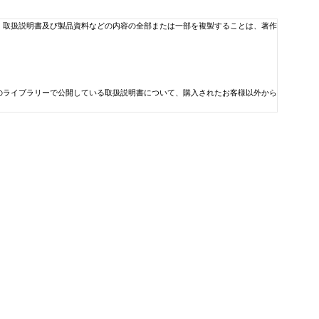
、取扱説明書及び製品資料などの内容の全部または一部を複製することは、著作
のライブラリーで公開している取扱説明書について、購入されたお客様以外から
どが見当たらなかった場合はご容赦ください。
料などの内容は、ご購入の機種に同梱されている取扱説明書や現時点で発売され
、製品に同梱されている取扱説明書及び製品資料などの補足的情報としてご利用
利益やデータの損失、その他金銭的な損失）については一切責任を負いません。
わせ先の最新情報はコルグ・ホームページのお問い合わせページにてご確認くだ