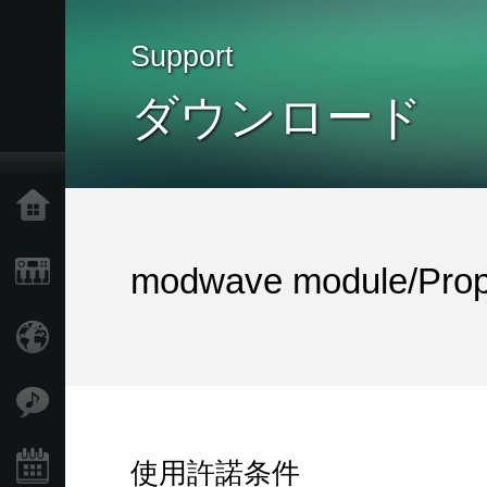
Support
ダウンロード
Home
Products
modwave module/Prope
Import Products
Features
使用許諾条件
Events