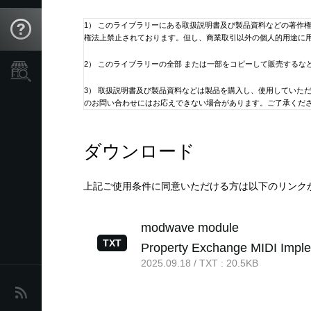
1） このライブラリーにある取扱説明書及び製品資料などの著作
Support
権法上禁止されております。但し、商業取引以外の個人的用途に
2） このライブラリーの全部 または一部をコピーして販売するな
Store Locator
3） 取扱説明書及び製品資料などは製品を購入し、使用していた
のお問い合わせにはお応えできない場合があります。ご了承くだ
4） このライブラリーには、弊社が発売したすべての機種の取扱
ダウンロード
5） 取扱説明書及び製品資料などの内容は、製品の仕様変更など
ている機種に同梱されている取扱説明書の内容と異なる場合があ
ください。
上記ご使用条件に同意いただける方は以下のリンク
6） 株式会社コルグは、マニュアル・ライブラリー および指定
たとえ株式会社コルグからそのような損害の可能性があることに
modwave module
TXT
Property Exchange MIDI Impl
7） 本サービスは予告なく中止または内容を変更する場合もござ
2025.09.18 / TXT : 20.5KB
8） 取扱説明書に記載の製品問い合わせ先、その他住所、電話番
さい。
News