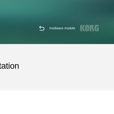
modwave module
ation