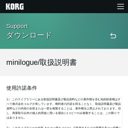
Home
Support
ダウンロード
Products
Import Products
minilogue/取扱説明書
Features
使用許諾条件
Events
1） このライブラリーにある取扱説明書及び製品資料などの著作権を含む知的財産権はす
べて株式会社コルグが有しています。権利者の許諾を得ることなく、取扱説明書及び製品
資料などの内容の全部または一部を複製することは、著作権法上禁止されております。但
Support
し、商業取引以外の個人的用途に用いる場合に1コピーのみ複製することは、この限りで
はありません。
Store Locator
2） このライブラリーの全部 または一部をコピーして販売するなどの営業行為は一切禁じ