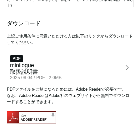
ます。
3） 取扱説明書及び製品資料などは製品を購入し、使用していただいているお客様のため
の資料であり、製品のご使用者を読者として想定しております。このライブラリーで公開
News
ダウンロード
している取扱説明書について、購入されたお客様以外からのお問い合わせにはお応えでき
ない場合があります。ご了承ください。
Location
上記ご使用条件に同意いただける方は以下のリンクからダウンロード
してください。
4） このライブラリーには、弊社が発売したすべての機種の取扱説明書及び製品資料など
Social Media
を揃えてはおりません。ご希望の機種の取扱説明書及び製品資料などが見当たらなかった
場合はご容赦ください。
PDF
5） 取扱説明書及び製品資料などの内容は、製品の仕様変更などで予告なく変更される場
minilogue
合があります。 当サイトに掲載されている取扱説明書及び製品資料などの内容は、ご購入
About KORG
取扱説明書
の機種に同梱されている取扱説明書や現時点で発売されている機種に同梱されている取扱
2025.08.04 / PDF : 2.0MB
説明書の内容と異なる場合があります。 このことをご了承の上、カタログ及び当ライブラ
リーの取扱説明書、製品資料は、製品に同梱されている取扱説明書及び製品資料などの補
PDFファイルをご覧になるためには、Adobe Readerが必要です。
足的情報としてご利用ください。
なお、Adobe ReaderはAdobe社のウェブサイトから無料でダウンロ
6） 株式会社コルグは、マニュアル・ライブラリー および指定のソフトウェアの使用、ま
ードすることができます。
たはそれらを使用できなかったことにより生じた損害（営業上の利益やデータの損失、そ
の他金銭的な損失）については一切責任を負いません。たとえ株式会社コルグからそのよ
うな損害の可能性があることについて予め知らされた場合でも同様です。
7） 本サービスは予告なく中止または内容を変更する場合もございます。あらかじめご了
承ください。