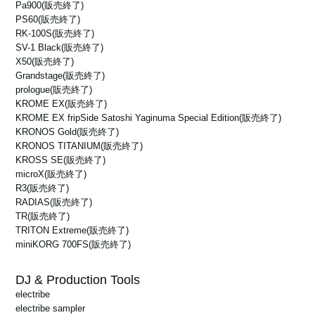
Pa900
(販売終了)
1.15 r34e
PS60
(販売終了)
新製品に対応: NTS-1 digital kit
RK-100S
(販売終了)
1.15 r35e
SV-1 Black
(販売終了)
Windows 10 (32bit/64bit)
X50
(販売終了)
1.15 r33e
Grandstage
(販売終了)
Windows 10 V1903 で使用する場合の不具合を修正
prologue
(販売終了)
1.15 r34e
KROME EX
(販売終了)
Windows 10 (32bit/64bit)
KROME EX fripSide Satoshi Yaginuma Special Edition
(販売終了)
1.15 r31e
KRONOS Gold
(販売終了)
KRONOS TITANIUM
(販売終了)
B2/B2SP/B2N に対応、 Window 10 May 2019 Update (V1903) に対
1.15 r33e
応
KROSS SE
(販売終了)
Windows 10 (32bit/64bit)
microX
(販売終了)
R3
(販売終了)
1.15 r29e
RADIAS
(販売終了)
1.15 r31e
TR
(販売終了)
新製品に対応: minilogue xd, KROME EX
Windows 10 (32bit/64bit)
TRITON Extreme
(販売終了)
miniKORG 700FS
(販売終了)
1.15 r25e
1.15 r29e
新製品に対応: EK-50
DJ & Production Tools
Windows 10 (32bit/64bit)
electribe
electribe sampler