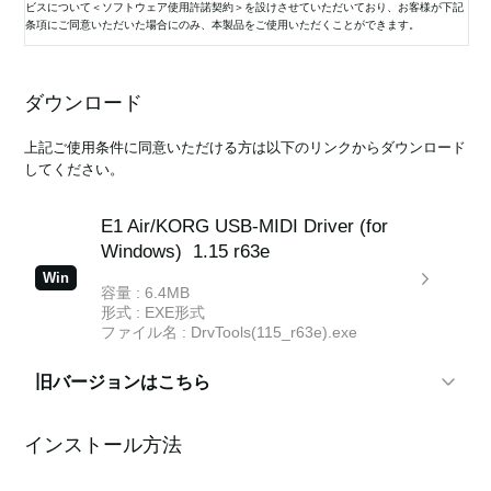
ビスについて＜ソフトウェア使用許諾契約＞を設けさせていただいており、お客様が下記
条項にご同意いただいた場合にのみ、本製品をご使用いただくことができます。
当該ソフトウェアをご使用（インストールまたはバックアップ・コピーの作成）された場
合は、下記条項にご同意いただけたものとさせていただきますので、下記条項を充分お読
ダウンロード
みの上、ご使用ください。
ご同意いただけない場合は、未使用のまま速やかに（14日以内に）本製品をご返却くださ
上記ご使用条件に同意いただける方は以下のリンクからダウンロード
い。
してください。
1. 使用許諾と著作権
E1 Air/KORG USB-MIDI Driver (for
弊社はお客様に対し、本ソフトウェアを構成するプログラム、データ・ファイル、および
Windows)
1.15 r63e
今後お客様に配布され得るバージョンアップ・プログラム、データ・ファイル（以下「許
諾プログラム」と言います）をお客様ご自身がお一人で一時に一台の、お客様の管理の下
Win
にあるコンピューターまたは関連する弊社の製品の一方かその双方においてのみ、非独占
容量 : 6.4MB
的に使用する権利を許諾します。
形式 : EXE形式
ファイル名 : DrvTools(115_r63e).exe
許諾プログラムに関する全ての事項は許諾プログラムを構成するプログラムのオブジェク
ト・コードのみを意味します。
旧バージョンはこちら
これらの許諾プログラムと一緒にお客様に提供された説明書やその他の文書資料の所有権
はお客様にありますが、許諾プログラム自体の権利およびその著作権（記録デバイス等の
E1 Air/KORG USB-MIDI Driver (for
メディアで提供されたものも、インターネットやその他の方法でダウンロードされたもの
インストール方法
Windows)
1.15 r62e
も）および全ての説明書やその他の文書資料の内容の著作権は弊社が保有します。
Win
容量 : 6.4MB