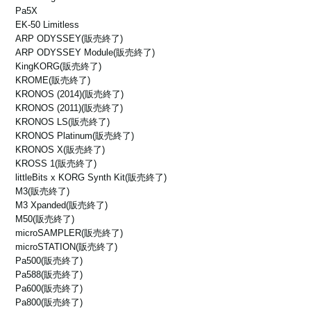
Pa5X
1.15 r49e
EK-50 Limitless
Windows 10, Windows 11
1.15 r43e
ARP ODYSSEY
(販売終了)
新製品に対応: NAUTILUS
ARP ODYSSEY Module
(販売終了)
KingKORG
(販売終了)
1.15 r45e
KROME
(販売終了)
Windows 10 (32bit/64bit)
1.15 r41e
KRONOS (2014)
(販売終了)
新製品に対応: SQ-64
KRONOS (2011)
(販売終了)
KRONOS LS
(販売終了)
1.15 r43e
KRONOS Platinum
(販売終了)
Windows 10 (32bit/64bit)
1.15 r38e
KRONOS X
(販売終了)
KROSS 1
(販売終了)
新製品に対応: volca sample
littleBits x KORG Synth Kit
(販売終了)
1.15 r41e
M3
(販売終了)
Windows 10 (32bit/64bit)
M3 Xpanded
(販売終了)
1.15 r36e
M50
(販売終了)
新製品をサポート: XE20
microSAMPLER
(販売終了)
1.15 r38e
microSTATION
(販売終了)
Windows 10 (32bit/64bit)
Pa500
(販売終了)
1.15 r35e
Pa588
(販売終了)
新製品に対応: SV-2, i3
Pa600
(販売終了)
1.15 r36e
Pa800
(販売終了)
Windows 10 (32bit/64bit)