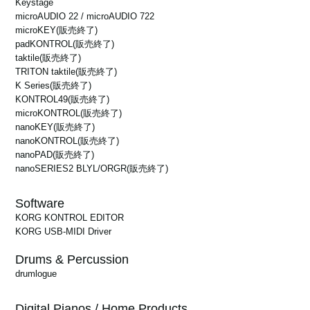
Keystage
microAUDIO 22 / microAUDIO 722
microKEY
(販売終了)
padKONTROL
(販売終了)
taktile
(販売終了)
TRITON taktile
(販売終了)
K Series
(販売終了)
KONTROL49
(販売終了)
microKONTROL
(販売終了)
nanoKEY
(販売終了)
nanoKONTROL
(販売終了)
nanoPAD
(販売終了)
nanoSERIES2 BLYL/ORGR
(販売終了)
Software
KORG KONTROL EDITOR
KORG USB-MIDI Driver
Drums & Percussion
drumlogue
Digital Pianos / Home Products