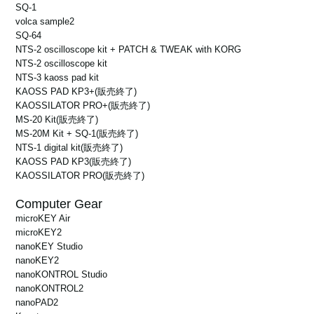
1.15 r23e
SQ-1
1.15 r25e
新製品に対応: prologue
volca sample2
Windows 10 (32bit/64bit)
SQ-64
NTS-2 oscilloscope kit + PATCH & TWEAK with KORG
1.15 r22e
NTS-2 oscilloscope kit
1.15 r23e
NTS-3 kaoss pad kit
新製品に対応 : KROSS, Pa700, Pa1000
Windows 10 (32bit/64bit)
KAOSS PAD KP3+
(販売終了)
KAOSSILATOR PRO+
(販売終了)
MS-20 Kit
(販売終了)
1.15 r21e
1.15 r22e
MS-20M Kit + SQ-1
(販売終了)
新製品に対応: Grandstage
Windows 10 (32bit/64bit)
NTS-1 digital kit
(販売終了)
KAOSS PAD KP3
(販売終了)
KAOSSILATOR PRO
(販売終了)
1.15 r21e
1.15 r20e
Windows 10 (32bit/64bit)
Windows 10 専用のデジタル署名に対応 (Windows 7/8.1 では使用で
Computer Gear
きません)
microKEY Air
microKEY2
1.15 r20e
nanoKEY Studio
Windows 10 (32bit/64bit)
nanoKEY2
nanoKONTROL Studio
nanoKONTROL2
nanoPAD2