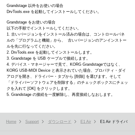
弊社は、許諾プログラムや本使用条件項目7で規定しているサポート・サービス（以下
形式 : EXE形式
Grandstage
以外をお使いの場合
「サービス」）の内容を事前にお客様に知らせることなく改正する権利を保有します。
ファイル名 : DrvTools(115_r62e).exe
DrvTools.exe を起動してインストールしてください。
2. 使用制限
E1 Air/KORG USB-MIDI Driver (for
Grandstage
をお使いの場合
Windows)
1.15 r61e
許諾プログラムは著作権で保護された情報を含んでいますので、その保護のため、お客様
以下の手順でインストールしてください。
Win
容量 : 6.4MB
が許諾プログラムを逆コンパイル、逆アセンブル、リバース・エンジニアリング、または
1. 古いバージョンをインストール済みの場合は、コントロールパネ
形式 : EXE形式
その他の方法により、人間が感得できる形にすることは許されません（法律で許可される
ルの「プログラムと機能」から、
古いバージョンのアンインストー
ファイル名 : DrvTools(115_r61e).exe
場合を除く）。
ルを先に行なってください。
2. DrvTools.exe を起動してインストールします。
許諾プログラムの全体または一部を複製、修正、改変、賃貸、リース、転売、譲渡、貸
E1 Air/KORG USB-MIDI Driver (for
与、再許諾、頒布または許諾プログラムの内容に基づいて二次的著作物を作ることは許さ
3.
Grandstage
を USB ケーブルで接続します。
Windows)
1.15 r60e
れません。（但し、データ・ファイルに基づいて二次的著作物を創作することは、この制
4. デバイス・マネージャーで見て、KORG Grandstageではなく、
Win
容量 : 6.4MB
限には含まれません。）
KORG USB-MIDI Device と表示されていた場合、プロパティ・ダイ
形式 : EXE形式
アログを開き、ドライバー・タブから [削除] を選びます。そして
ファイル名 : DrvTools(115_r60e).exe
許諾プログラムをネットワークを通して別のコンピューターに転送することも許されませ
「ドライバーソフトウェアを削除する」のチェックボックスにチェッ
ん。
クを入れて [OK] をクリックします。
E1 Air/KORG USB-MIDI Driver (for
お客様は許諾プログラムのバックアップ・コピーを1部に限り作成することができます
5.
Grandstage
の接続を一度解除し、再度接続しなおします。
Windows)
1.15 r56e
が、これを許諾プログラムを復元する以外の目的で使用することはできません。
Win
容量 : 6.4MB
形式 : EXE形式
3. 終了
ファイル名 : DrvTools(115_r56e).exe
本契約はお客様が許諾プログラムをお受け取りになった日に発効します。
Home
Support
ダウンロード
E1 Air
E1 Air ドライバ
E1 Air/KORG USB-MIDI Driver (for
Windows)
1.15 r51e
本契約による使用許諾は、お客様が本契約の条項に1つでも違反された時、また本許諾プ
Win