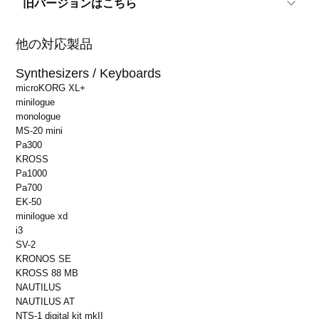
旧バージョンはこちら
新製品の追加: Poetry M
1.15 r62e
他の対応製品
1.15 r60e
Windows 11
新製品の追加: B2+, E1 Air
Synthesizers / Keyboards
microKORG XL+
1.15 r61e
minilogue
1.15 r56e
Windows 10, Windows 11
monologue
製品の追加: Pa5X
MS-20 mini
Pa300
1.15 r60e
KROSS
1.15 r51e
Pa1000
Pa700
新製品のサポート: Keystage
EK-50
1.15 r56e
minilogue xd
Windows 10, Windows 11
i3
1.15 r49e
SV-2
新製品に対応: Liano, drumlogue, NTS-2
KRONOS SE
1.15 r51e
KROSS 88 MB
Windows 10 (64bit のみ)
NAUTILUS
1.15 r45e
Windows 11
NAUTILUS AT
miniKORG 700FS をサポート
NTS-1 digital kit mkII