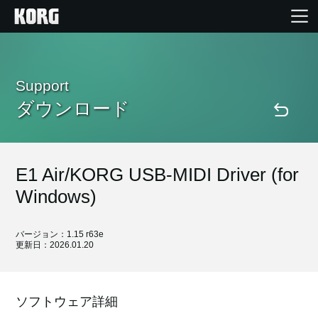
Home
Support
ダウンロード
Products
Import Products
E1 Air/KORG USB-MIDI Driver (for
Features
Windows)
Events
バージョン：1.15 r63e
更新日：2026.01.20
Support
ソフトウェア詳細
Store Locator