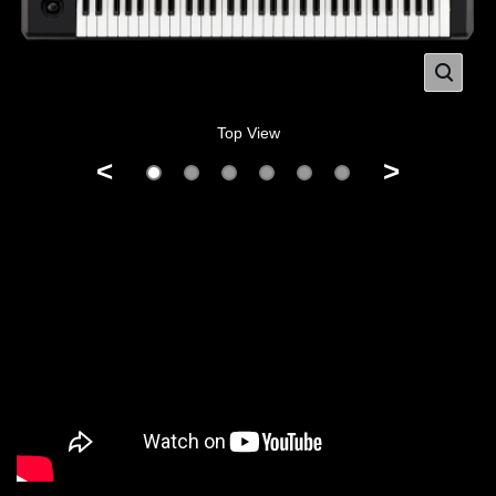
Top View
<
>