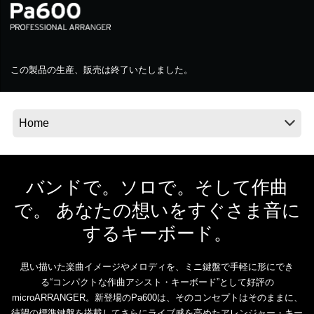
News
この製品の生産、販売は終了いたしました。
Location
Social Media
About KORG
バンドで。ソロで。そして作曲
で。 あなたの想いをすぐさま音に
するキーボード。
思い描いた楽曲イメージやメロディを、ミニ鍵盤で手軽に形にでき
る“コンパクトな作曲アシスト・キーボード”として好評の
microARRANGER。新登場のPa600は、そのコンセプトはそのままに、
待望の標準鍵盤を搭載してさらにライブ感を高めたアレンジャー・キー