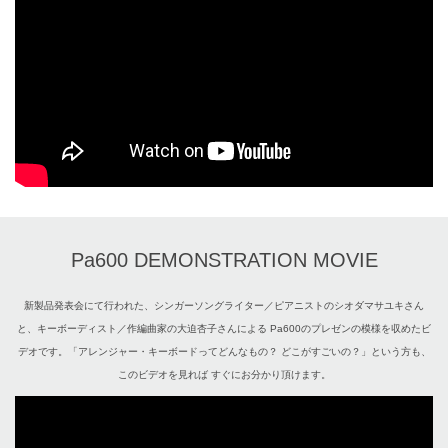
Pa600 DEMONSTRATION MOVIE
新製品発表会にて行われた、シンガーソングライター／ピアニストのシオダマサユキさん
と、キーボーディスト／作編曲家の大迫杏子さんによる Pa600のプレゼンの模様を収めたビ
デオです。「アレンジャー・キーボードってどんなもの？ どこがすごいの？」という方も、
このビデオを見れば すぐにお分かり頂けます。