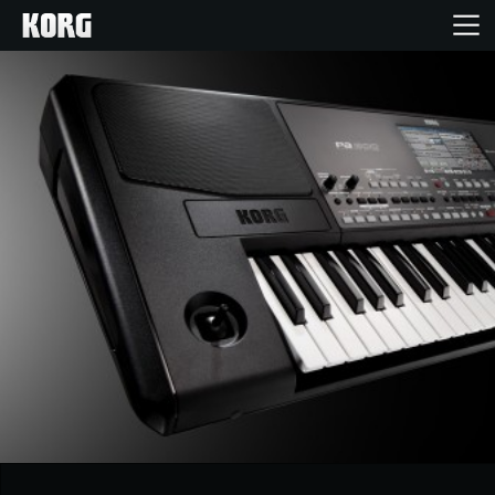
Home
Products
Import Products
Features
Events
Support
Store Locator