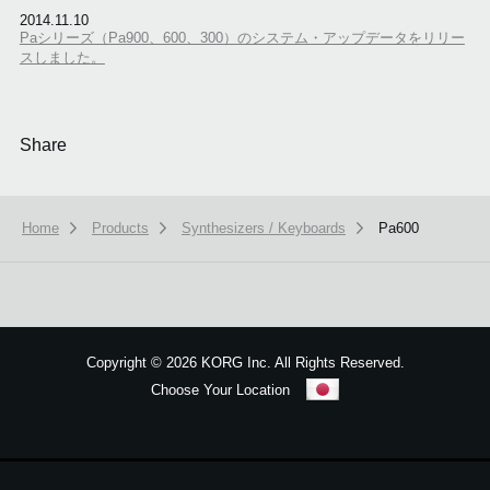
2014.11.10
Paシリーズ（Pa900、600、300）のシステム・アップデータをリリー
スしました。
Share
Home
Products
Synthesizers / Keyboards
Pa600
本ウェブサイトでは、お客様の利用状況を分析および、カスタマイズし
ービスを提供するために、cookieを使用しています。
詳しい説明はこち
Copyright
©
2026 KORG Inc. All Rights Reserved.
Choose Your Location
OK
Sitemap