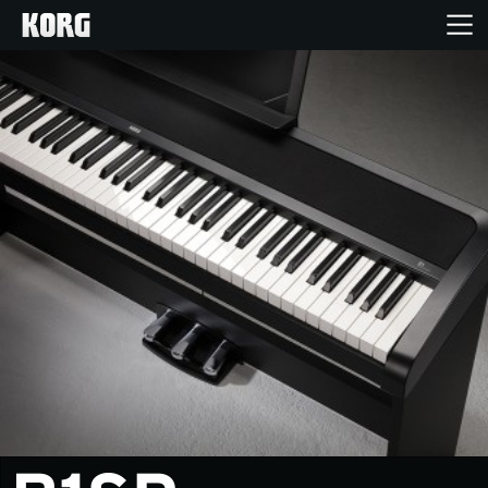
Home
Products
Import Products
Features
Events
Support
Store Locator