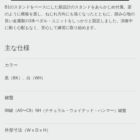
B1のスタンドをベースにした新設計のスタンドをあらかじめ付属。梁
のように横板を渡し、ねじれ方向にも強くなったとともに、踏み心地の
良い金属製の3本ペダル・ユニットをしっかりと固定しました。演奏中
に動く心配もなく、安心して練習に取り組めます。
主な仕様
カラー
黒（BK）、白（WH）
鍵盤
88鍵（A0〜C8）NH（ナチュラル・ウェイテッド・ハンマー）鍵盤
外形寸法（W x D x H）