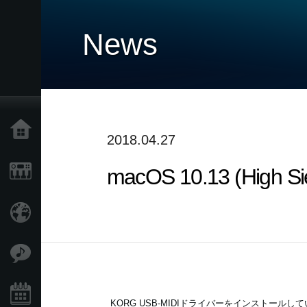
News
Home
2018.04.27
macOS 10.13 (Hi
Products
Import Products
Features
Events
KORG USB-MIDIドライバーをインストールし