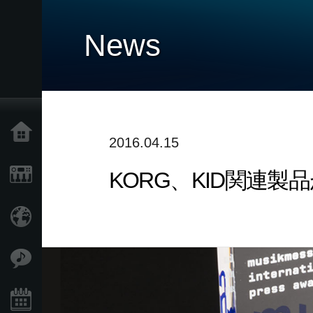
News
Home
2016.04.15
KORG、KID関連製品が
Products
Import Products
Features
Events