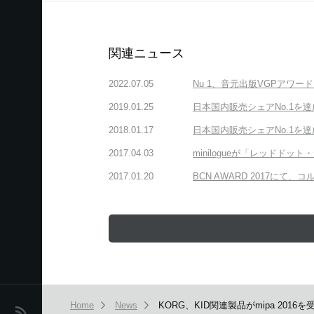
関連ニュース
2022.07.05
Nu 1、音元出版VGPアワ
2019.01.25
日本国内販売シェアNo.1を達
2018.01.17
日本国内販売シェアNo.1を達
2017.04.03
minilogueが「レッドドット・
2017.01.20
BCN AWARD 2017にて
Home
News
KORG、KID関連製品がmipa 2016を
News