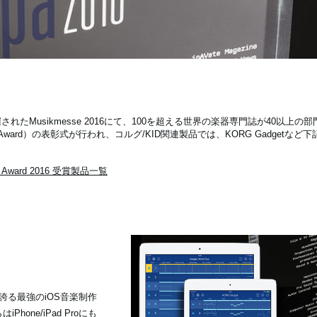
れたMusikmesse 2016にて、100を超える世界の楽器専門誌が40以上
al Press Award）の表彰式が行われ、コルグ/KID関連製品では、KORG Gadge
s Award
2016 受賞製品一覧
誇る最強のiOS音楽制作
Phone/iPad Proにも