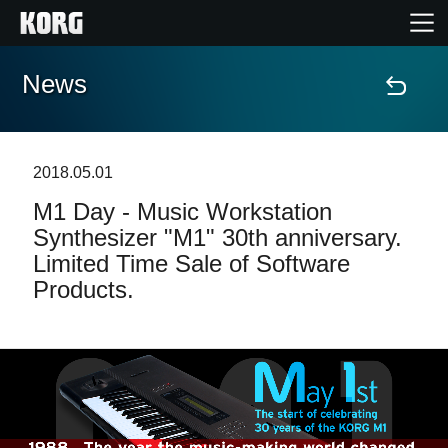
News
Home
Prodotti
2018.05.01
M1 Day - Music Workstation
Contenuti
Synthesizer "M1" 30th anniversary.
Limited Time Sale of Software
Eventi
Products.
Supporto tecnico
Dove Acquistare