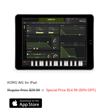
KORG iM1 for iPad
Regular Price $29.99
->
Special Price $14.99 (50% OFF)