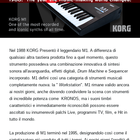
News
Paesi
Social Media
A proposito di Korg
Nel 1988
KORG
Presentò il leggendario
M1
. A differenza di
qualsiasi altra tastiera prodotta fino a quel momento, questo
strumento possedeva una combinazione innovativa di sintesi
sonora all'avanguardia, effetti digitali,
Drum Machine
e Sequencer
incorporato. M1 definì così una categoria di strumenti musicali
completamente nuova: la "
Workstation
". M1 rimane valido ancora
ai nostri giorni, anche dovendo condividere la scena con strumenti
di incredibile potenza come
KRONOS
, ma i suoni timbri
caratteristici e immediatamente riconoscibili possono essere
ascoltati su innumerevoli palchi Live, programmi TV, film, e Hit in
tutto il mondo.
La produzione di
M1
terminò nel 1995, designandolo così come il
sintetizzatore più venduto di tutti i tempi. Ai nostri giorni l'eredità di