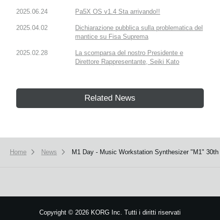
2025.06.24
Pa5X OS v1.4 Sta arrivando!!
2025.04.02
Dichiarazione pubblica sulla problematica del
mantice su Fisa Suprema
2025.02.28
La scomparsa del nostro Presidente e
Direttore Rappresentante, Seiki Kato
Related News
Home
News
M1 Day - Music Workstation Synthesizer "M1" 30th 
Copyright
©
2026 KORG Inc. Tutti i diritti riservati