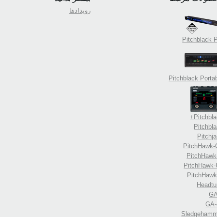
رویدادها
Pitchblack 
Pitchblack Porta
Pitchbla
Pitchbl
Pitchj
PitchHawk-
PitchHawk
PitchHawk-
PitchHawk
Headtu
GA
GA-
Sledgehamm