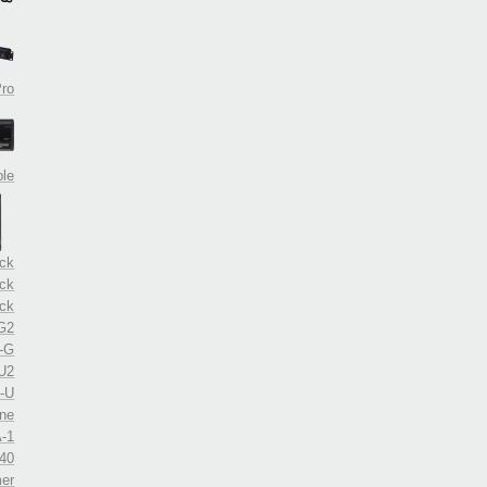
Pro
ble
ck+
ack
ack
G2
-G
U2
-U
ne
-1
40
er