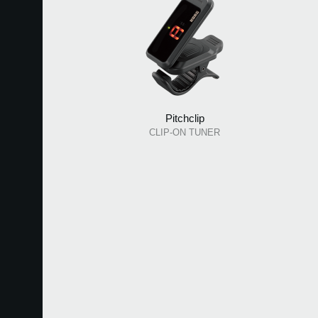
Pitchclip
CLIP-ON TUNER