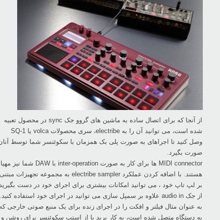
از آنجا که برای اتصال ساده به ماشین های گروو جک ‏sync‏ در محصول تعبیه
وصل کنید تا اجراهای به صورت پلی بک همزمان با ‏سکوئنسر شما توسط آنان
صورت بگیرد.‏
MIDI connector‏ ها برای کار به صورت ‏inter-operation‏ با ‏DAW‏ شما نیز مهیا
هستند. با اضافه ‏کردن عملکرد ‏electribe sampler‏ به مجموعه تجهیزات مبتنی
بر لپ تاپ خود ، می توانید امکانات ‏بیشتری برای اجرای خود در دست بگیرید.
از جک ‏audio in‏ علاوه بر سمپل سازی می توانید در اجرای خود استفاده کنید.
به عنوان مثال فیلتر و افکت را ‏در اجرای زنده برای یک منبع صوتی خارجی که
به دستگاه متصل شده است، به کار برید یا از استپ سکوئنسر ‏برای روشن و