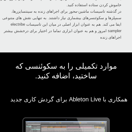
خاموش کردن ستاده استفاده کنید.‏ ‎
در گذشته تاسیسات ماشین-محور برای اجراهای زنده به سینتسایزرها،
سمپلزها و سکوئنسرهای بیشماری نیاز ‏داشتند. به تنهایی نقش های متنوعی
ایفا می کند. هم به عنوان ابزار اصلی در میان این تاسیسات ‏electribe
‎sampler‏ امروز و هم به عنوان ابزاری تماما در اختیار برای درخشش بیشتر
اجراهای زنده‏
موارد تکمیلی را به سکوئنسی که
ساختید، اضافه کنید.‏
همکاری با ‏Ableton Live‏ برای گردش کاری جدید ‏