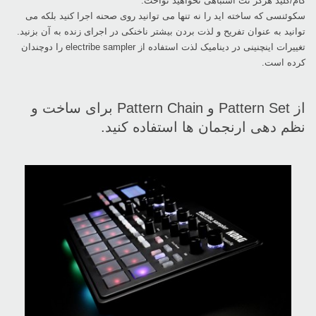
گام/کلید هرگز نت اشتباهی نخواهید نواخت.‏
سکوئنسی که ساخته اید را نه تنها می توانید روی صحنه اجرا کنید بلکه می
توانید به عنوان تفریح و لذت بردن ‏بیشتر ناخنکی در اجرای زنده به آن بزنید.
تغییرات اینچنینی در دینامیک لذت استفاده از ‏electribe ‎sampler‏ را دوچندان
کرده است.‏
از ‏Pattern Set‏ و ‏Pattern Chain‏ برای ساخت و
نظم دهی ارنجمان ها استفاده کنید.‏