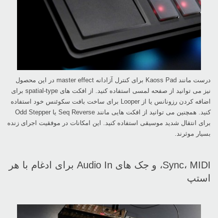
درست مانند ‏Kaoss Pad‏ برای کنترل آزادانه ‏master effect‏ در این محصول
نیز می توانید از صفحه ‏لمسی استفاده کنید. از افکت های ‏spatial-type‏ برای
اضافه کردن رزونانس یا از ‏Looper‏ برای ساخت ‏بافت سکوئنس خود استفاده
برای انتقال شدید موسیقی استفاده کنید. این امکانات در موفقیت اجرای زنده
بسیار موثرند.‏
Sync،‎ MIDI، و جک های ‏Audio In‏ برای ادغام با هر
استپ