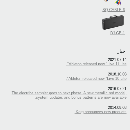
SQ-CABLE-6
DJ-GB-1
اخبار
2021.07.14
Ableton released new "Live 11 Lite".
2018.10.03
Ableton released new "Live 10 Lite".
2016.07.21
The electribe sampler goes to next phase. A new metallic red model,
system updater, and bonus patterns are now available.
2014.09.03
Korg announces new products.