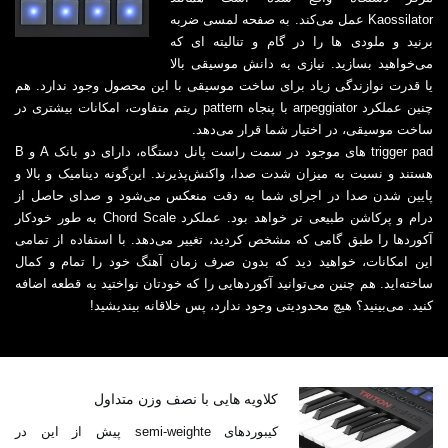
Kaossilator عمل می‌کند. به صفحه لمسی ضربه
برنید و ملودی ها را در گام و تنالیته ای که
می‌خواهید بسازید. نیازی به دانش موسیقی بالا
یا قدرت نوازندگی زیاد برای ساخت موسیقی با این محصول وجود ندارد. هم
چنین عملکرد arpeggiator با پنجاه pattern ریتم متفاوت، امکانات بیشتری در
ساخت موسیقی، در اختیار شما قرار می‌دهد.
trigger pad های موجود در سمت راست پانل دستگاه، دارای دو بانک A و B
هستند و نسبت به میزان شدت صدا، واکنش‌پذیرند. این‌گونه دینامیک و بالا و
پایین شدن صدا در اجرای شما به دقت منعکس می‌شود و صدای حاصل از
درام و پرکاشن طبیعی تر خواهد بود. عملکرد Chord Scale به طور خودکار
آکوردها را طبق گامی که مشخص کردید، تغییر می‌دهد. با استفاده از تمامی
این امکانات، خواهید دید که بدون صرف زمان آهنگ خود را تمام و کمال
ساخته‌اید. هم چنین می‌توانید آکوردهایی را که خودتان نواختید به قطعه اضافه
کنید. می‌بینید؟ هیچ محدودیتی وجود ندارد، پس خلاقانه بیندیشید!
کلاویه هایی با نصف وزن متداول
کیبوردهای semi-weighte پیش از این در