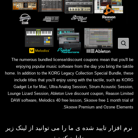
The numerous bundled license/discount coupons mean that you'll be
enjoying popular music software from the day you bring the taktile
home. In addition to the KORG Legacy Collection Special Bundle, these
include titles that you’ll enjoy using with the tactile, such as KORG
Gadget Le for Mac, Ultra Analog Session, Strum Acoustic Session,
Lounge Lizard Session, Ableton Live discount coupon, Reason Limited
DAW software, Melodics 40 free lesson, Skoove free 1 month trial of
Skoove Premium and Ozone Elements.
نرم افزار تایید شده ی ما را می توانید از لینک زیر
دانلود کنید :