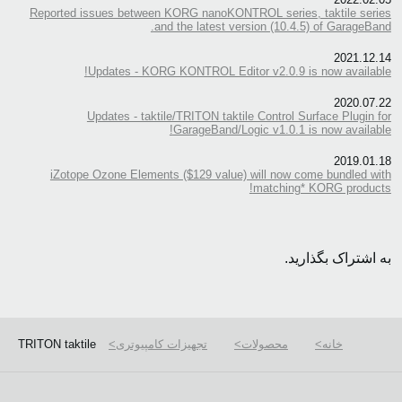
Reported issues between KORG nanoKONTROL series, taktile series
and the latest version (10.4.5) of GarageBand.
2021.12.14
Updates - KORG KONTROL Editor v2.0.9 is now available!
2020.07.22
Updates - taktile/TRITON taktile Control Surface Plugin for
GarageBand/Logic v1.0.1 is now available!
2019.01.18
iZotope Ozone Elements ($129 value) will now come bundled with
matching* KORG products!
به اشتراک بگذارید.
خانه
محصولات
تجهیزات کامپیوتری
TRITON taktile