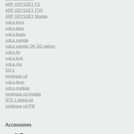
ARP ODYSSEY FS
ARP ODYSSEY FSQ
ARP ODYSSEY Module
volca keys
volca bass
volca beats
volca sample
volca sample OK GO edition
volca fm
volca kick
volca mix
SQ-1
minilogue xd
volca drum
volca modular
minilogue xd module
NTS-1 digital kit
minilogue xd PW
Accessoires