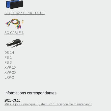
SEQUENZ SC-PROLOGUE
SQ-CABLE-6
DS-1H
PS-1
PS-3
XVP-10
XVP-20
EXP-2
Informations correspondantes
2020.03.10
Mise à jour - prologue System v2.1.0 disponible maintenant !