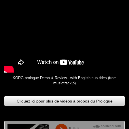
KORG prologue Demo & Review - with English sub-titles (from
musictrackjp)
Cliquez ici pour plus de vidéos à propos du Prologue