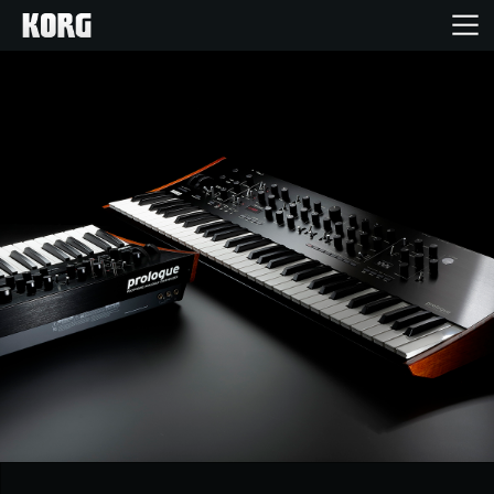
Accueil
Produits
Extras
Evénements
Support
Où acheter ?