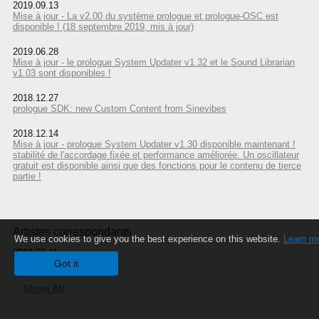
2019.09.13
Mise à jour - La v2.00 du système prologue et prologue-OSC est
disponible ! (18 septembre 2019, mis à jour)
2019.06.28
Mise à jour - le prologue System Updater v1.32 et le Sound Librarian
v1.03 sont disponibles !
2018.12.27
prologue SDK: new Custom Content from Sinevibes
2018.12.14
Mise à jour - prologue System Updater v1.30 disponible maintenant !
stabilité de l'accordage fixée et performance améliorée. Un oscillateur
gratuit est disponible ainsi que des fonctions pour le contenu de tierce
partie !
Artistes correspondants
We use cookies to give you the best experience on this website.
Learn m
2019.02.11
Got it
Randy Wilson
Show All