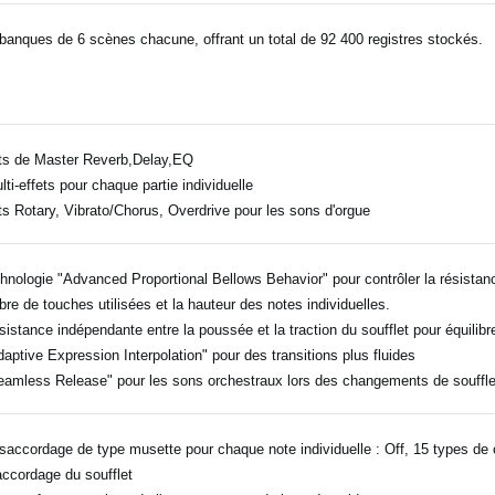
banques de 6 scènes chacune, offrant un total de 92 400 registres stockés.
ts de Master Reverb,Delay,EQ
lti-effets pour chaque partie individuelle
ts Rotary, Vibrato/Chorus, Overdrive pour les sons d'orgue
hnologie "Advanced Proportional Bellows Behavior" pour contrôler la résistance
re de touches utilisées et la hauteur des notes individuelles.
sistance indépendante entre la poussée et la traction du soufflet pour équilib
daptive Expression Interpolation" pour des transitions plus fluides
eamless Release" pour les sons orchestraux lors des changements de souffle
saccordage de type musette pour chaque note individuelle : Off, 15 types de c
ccordage du soufflet