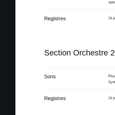
spéc
Registres
14 p
Section Orchestre 2
Sons
Plus
Synt
Registres
14 p