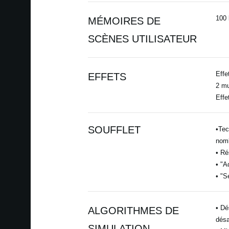
100 
MÉMOIRES DE
SCÈNES UTILISATEUR
Effe
EFFETS
2 mu
Effe
SOUFFLET
•Tec
nomb
• Ré
• "A
• "S
• Dé
ALGORITHMES DE
désa
SIMULATION