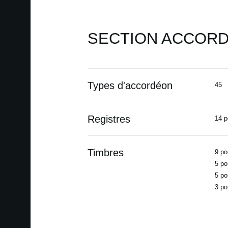
SECTION ACCOR
Types d'accordéon
45
Registres
14 p
Timbres
9 po
5 po
5 po
3 po