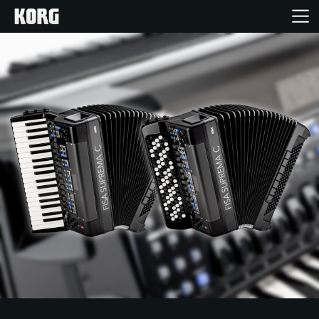
Accueil
Produits
Extras
Evénements
Support
Où acheter ?