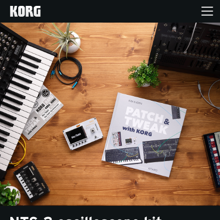
Accueil
Produits
Extras
Evénements
Support
Où acheter ?