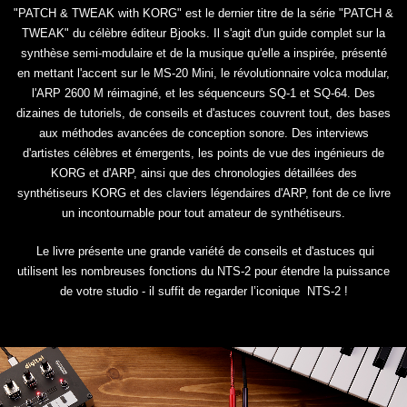
"PATCH & TWEAK with KORG" est le dernier titre de la série "PATCH &
TWEAK" du célèbre éditeur Bjooks. Il s'agit d'un guide complet sur la
synthèse semi-modulaire et de la musique qu'elle a inspirée, présenté
en mettant l'accent sur le MS-20 Mini, le révolutionnaire volca modular,
l'ARP 2600 M réimaginé, et les séquenceurs SQ-1 et SQ-64. Des
dizaines de tutoriels, de conseils et d'astuces couvrent tout, des bases
aux méthodes avancées de conception sonore. Des interviews
d'artistes célèbres et émergents, les points de vue des ingénieurs de
KORG et d'ARP, ainsi que des chronologies détaillées des
synthétiseurs KORG et des claviers légendaires d'ARP, font de ce livre
un incontournable pour tout amateur de synthétiseurs.
Le livre présente une grande variété de conseils et d'astuces qui
utilisent les nombreuses fonctions du NTS-2 pour étendre la puissance
de votre studio - il suffit de regarder l’iconique NTS-2 !