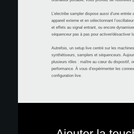
L’electribe sampler dispose aussi d’une entrée 
appareil externe et en sélectionnant l’oscillateu
et effets au signal entrant, ou encore dynamiser
séquenceur pas à pas pour activer/désactiver la
Autrefois, un setup live centré sur les machines
synthétiseurs, samplers et séquenceurs. Aujourd’
plusieurs rôles : maître au cœur du dispositif, ou
performance. À vous d’expérimenter les connexi
configuration live.
Ajouter la tou