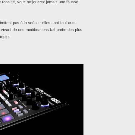
tonalité, vous ne jouerez jamais une fausse
elect
itent pas à la scène : elles sont tout aussi
vivant de ces modifications fait partie des plus
iELE
ampler.
iELE
KORG
SQ-1
SQ-