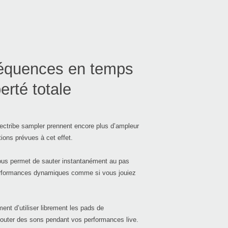
Ache
séquences en temps
Ques
erté totale
Even
ectribe sampler prennent encore plus d’ampleur
ons prévues à cet effet.
ous permet de sauter instantanément au pas
Down
erformances dynamiques comme si vous jouiez
ent d’utiliser librement les pads de
ajouter des sons pendant vos performances live.