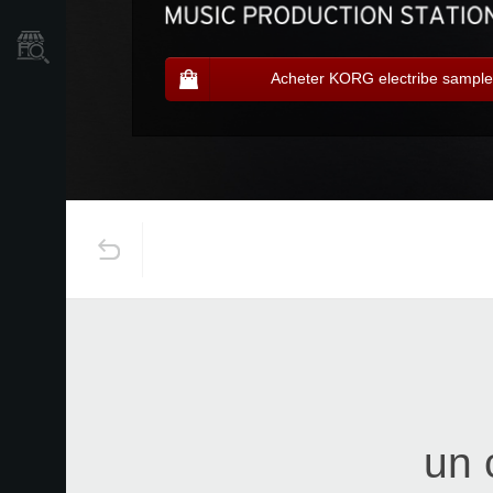
Où acheter ?
Acheter KORG electribe sample
un 