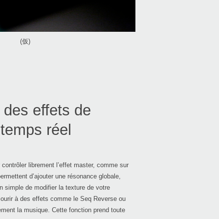
DJ-G
(仮)
2021
Ablet
Lite".
2018
Able
Lite".
 des effets de
2016
The e
temps réel
next 
mode
patte
r contrôler librement l’effet master, comme sur
ermettent d’ajouter une résonance globale,
n simple de modifier la texture de votre
2016
ourir à des effets comme le Seq Reverse ou
Mich
ement la musique. Cette fonction prend toute