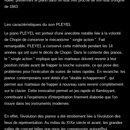
fidèle, préservant le piano dans un état très proche de son état d'origine
de 1843.
Les caractéristiques du son PLEYEL
Le piano PLEYEL est porteur d'une anecdote notable liée à la volonté
de Chopin de conserver le mécanisme " single action ". Fait
remarquable, PLEYEL a conservé cette méthode pendant les 14
années qui ont suivi le décès de Chopin. Dans le contexte des pianos,
le " single action " implique que les marteaux doivent revenir à leur
position initiale avant de frapper la touche suivante, ce qui pose des
problèmes pour l'exécution de suites de notes rapides. En revanche, les
pianos contemporains sont dotés d'un "double échappement", qui
permet aux marteaux de frapper à nouveau sans revenir complètement
sur le clavier. Cette innovation permet un jeu rapide et flamboyant,
contribuant à l'expérience d'interprétation finement élaborée que l'on
trouve dans les instruments modernes.
En effet, l'évolution des pianos a été étroitement liée à l'évolution des
lieux de représentation. Au milieu du XIXe siècle et avant, les grandes
salles de concert telles que nous les connaissons aujourd'hui