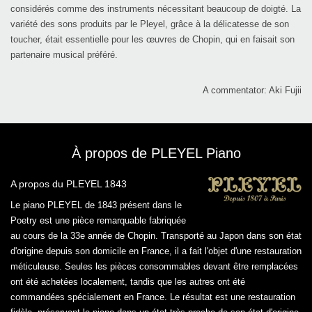
considérés comme des instruments nécessitant beaucoup de doigté. La
variété des sons produits par le Pleyel, grâce à la délicatesse de son
toucher, était essentielle pour les œuvres de Chopin, qui en faisait son
partenaire musical préféré.
A commentator: Aki Fujii
À propos de PLEYEL Piano
A propos du PLEYEL 1843
Le piano PLEYEL de 1843 présent dans le
Poetry est une pièce remarquable fabriquée
au cours de la 33e année de Chopin. Transporté au Japon dans son état
d'origine depuis son domicile en France, il a fait l'objet d'une restauration
méticuleuse. Seules les pièces consommables devant être remplacées
ont été achetées localement, tandis que les autres ont été
commandées spécialement en France. Le résultat est une restauration