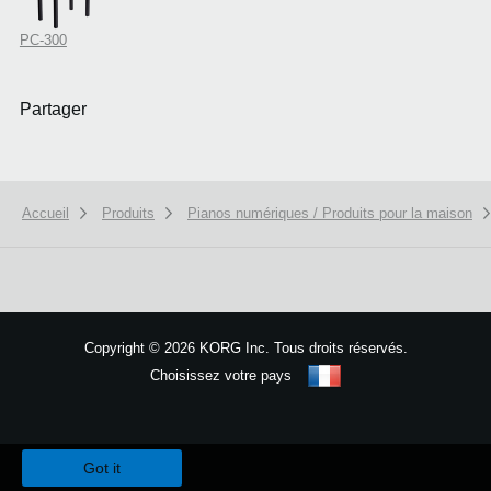
PC-300
Partager
Accueil
Produits
Pianos numériques / Produits pour la maison
Copyright
©
2026 KORG Inc. Tous droits réservés.
Choisissez votre pays
Plan du site
We use cookies to give you the best experience on this website.
Learn m
Got it