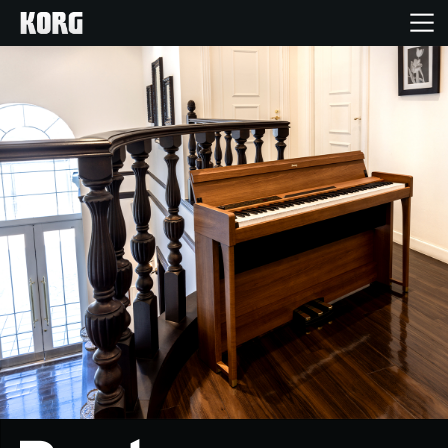
Accueil
Produits
Extras
Evénements
Support
Où acheter ?