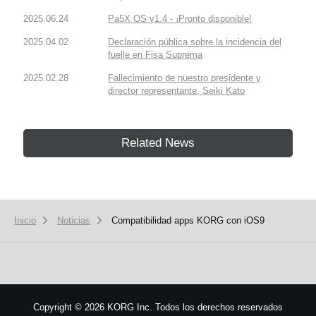
2025.06.24
Pa5X OS v1.4 - ¡Pronto disponible!
2025.04.02
Declaración pública sobre la incidencia del
fuelle en Fisa Suprema
2025.02.28
Fallecimiento de nuestro presidente y
director representante, Seiki Kato
Related News
Inicio
Noticias
Compatibilidad apps KORG con iOS9
Copyright
©
2026 KORG Inc. Todos los derechos reservados