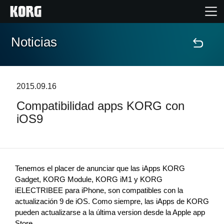
Noticias
Inicio
Productos
2015.09.16
Compatibilidad apps KORG con
Características
iOS9
Eventos
Soporte
Tenemos el placer de anunciar que las iApps KORG 
Gadget, KORG Module, KORG iM1 y KORG 
iELECTRIBEE para iPhone, son compatibles con la 
Localizador de Tiendas
actualización 9 de iOS. Como siempre, las iApps de KORG 
pueden actualizarse a la última version desde la Apple app 
Store. 