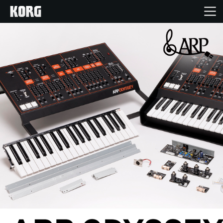
Home
Produkte
Extras
Events
Support
Händlersuche
Shop