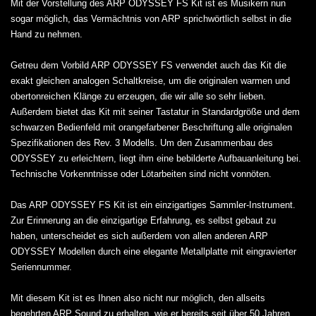
Mit der Vorstellung des ARP ODYSSEY FS Kit ist es Musikern nun
sogar möglich, das Vermächtnis von ARP sprichwörtlich selbst in die
Hand zu nehmen.
Getreu dem Vorbild ARP ODYSSEY FS verwendet auch das Kit die
exakt gleichen analogen Schaltkreise, um die originalen warmen und
obertonreichen Klänge zu erzeugen, die wir alle so sehr lieben.
Außerdem bietet das Kit mit seiner Tastatur in Standardgröße und dem
schwarzen Bedienfeld mit orangefarbener Beschriftung alle originalen
Spezifikationen des Rev. 3 Modells. Um den Zusammenbau des
ODYSSEY zu erleichtern, liegt ihm eine bebilderte Aufbauanleitung bei.
Technische Vorkenntnisse oder Lötarbeiten sind nicht vonnöten.
Das ARP ODYSSEY FS Kit ist ein einzigartiges Sammler-Instrument.
Zur Erinnerung an die einzigartige Erfahrung, es selbst gebaut zu
haben, unterscheidet es sich außerdem von allen anderen ARP
ODYSSEY Modellen durch eine elegante Metallplatte mit eingravierter
Seriennummer.
Mit diesem Kit ist es Ihnen also nicht nur möglich, den allseits
begehrten ARP Sound zu erhalten, wie er bereits seit über 50 Jahren