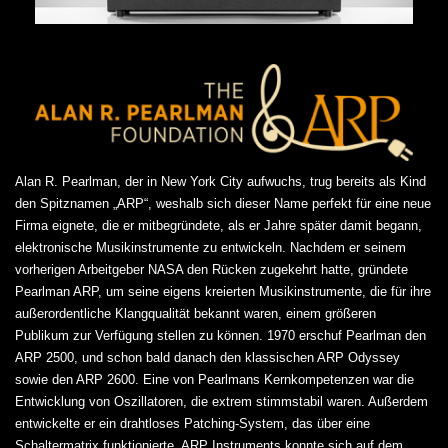
Alan R. Pearlman, der in New York City aufwuchs, trug bereits als Kind
den Spitznamen „ARP“, weshalb sich dieser Name perfekt für eine neue
Firma eignete, die er mitbegründete, als er Jahre später damit begann,
elektronische Musikinstrumente zu entwickeln. Nachdem er seinem
vorherigen Arbeitgeber NASA den Rücken zugekehrt hatte, gründete
Pearlman ARP, um seine eigens kreierten Musikinstrumente, die für ihre
außerordentliche Klangqualität bekannt waren, einem größeren
Publikum zur Verfügung stellen zu können. 1970 erschuf Pearlman den
ARP 2500, und schon bald danach den klassischen ARP Odyssey
sowie den ARP 2600. Eine von Pearlmans Kernkompetenzen war die
Entwicklung von Oszillatoren, die extrem stimmstabil waren. Außerdem
entwickelte er ein drahtloses Patching-System, das über eine
Schaltermatrix funktionierte. ARP Instruments konnte sich auf dem