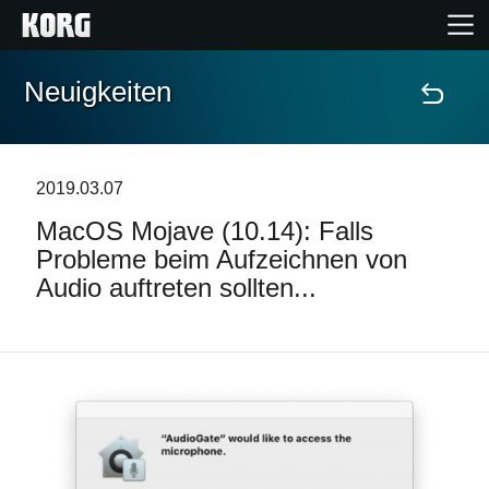
Neuigkeiten
Home
Produkte
2019.03.07
MacOS Mojave (10.14): Falls
Extras
Probleme beim Aufzeichnen von
Audio auftreten sollten...
Events
Support
Händlersuche
Shop