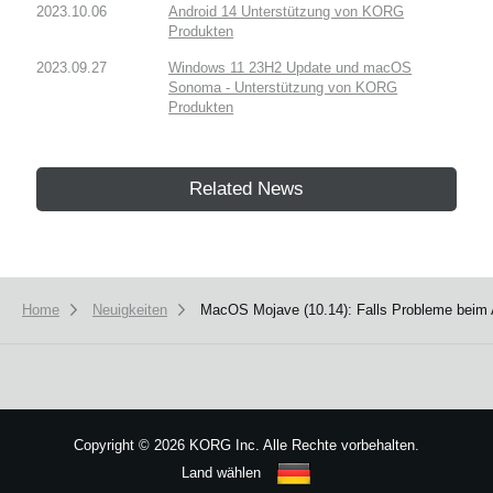
2023.10.06
Android 14 Unterstützung von KORG
Produkten
2023.09.27
Windows 11 23H2 Update und macOS
Sonoma - Unterstützung von KORG
Produkten
Related News
Home
Neuigkeiten
MacOS Mojave (10.14): Falls Probleme beim Au
Copyright
©
2026 KORG Inc. Alle Rechte vorbehalten.
Land wählen