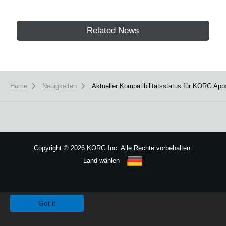
Related News
Home
Neuigkeiten
Aktueller Kompatibilitätsstatus für KORG App
Copyright
©
2026 KORG Inc. Alle Rechte vorbehalten.
Land wählen
Sitemap
We use cookies to give you the best experience on this website.
Learn m
Got it