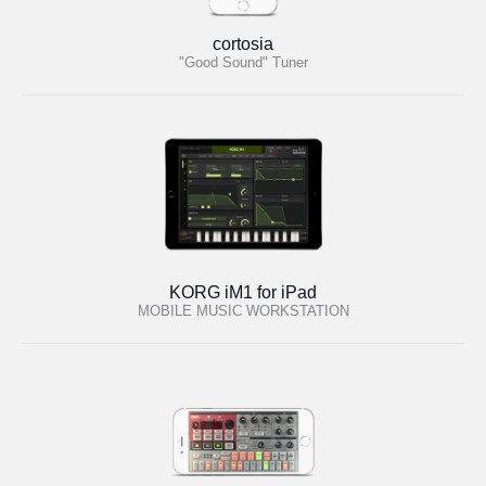
cortosia
"Good Sound" Tuner
KORG iM1 for iPad
MOBILE MUSIC WORKSTATION