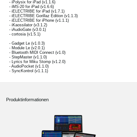
- iPolysix for iPad (v1.1.6)
- iMS-20 for iPad (v1.6.6)
- iELECTRIBE for iPad (v1.7.1)
- iELECTRIBE Gorillaz Edition (v1.1.3)
- iELECTRIBE for iPhone (v1.1.1)
Neuigkeiten
- iKaossilator (v3.1.2)
- iAudioGate (v3.0.1)
Gebiet / Land
- cortosia (v1.5.1)
- Gadget Le (v1.0.3)
Social Media
- Module Le (v2.0.1)
- Bluetooth MIDI Connect (v1.0)
- StepMaster (v1.1.0)
- Lyrics for Miku Stomp (v1.2.0)
- AudioPocket (v1.1.0)
Über KORG
- SyncKontrol (v1.1.1)
Produktinformationen