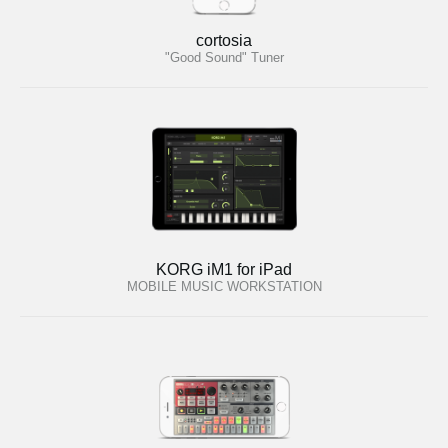
cortosia
"Good Sound" Tuner
KORG iM1 for iPad
MOBILE MUSIC WORKSTATION