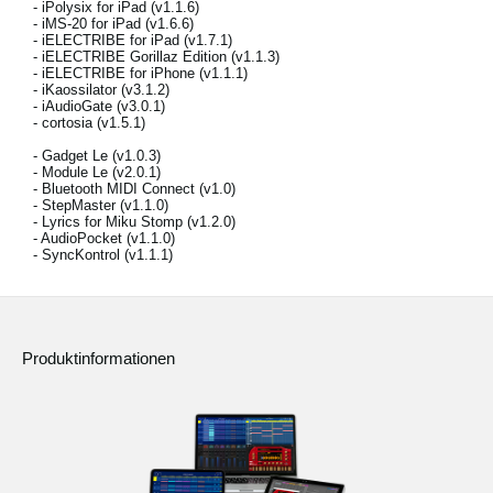
- iPolysix for iPad (v1.1.6)
- iMS-20 for iPad (v1.6.6)
- iELECTRIBE for iPad (v1.7.1)
- iELECTRIBE Gorillaz Edition (v1.1.3)
- iELECTRIBE for iPhone (v1.1.1)
Neuigkeiten
- iKaossilator (v3.1.2)
- iAudioGate (v3.0.1)
Gebiet / Land
- cortosia (v1.5.1)
- Gadget Le (v1.0.3)
Social Media
- Module Le (v2.0.1)
- Bluetooth MIDI Connect (v1.0)
- StepMaster (v1.1.0)
- Lyrics for Miku Stomp (v1.2.0)
- AudioPocket (v1.1.0)
Über KORG
- SyncKontrol (v1.1.1)
Produktinformationen