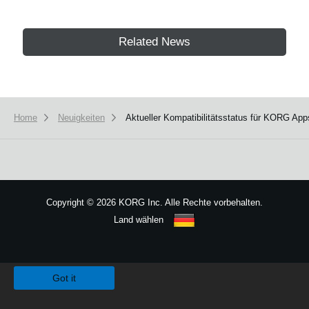
Related News
Home
Neuigkeiten
Aktueller Kompatibilitätsstatus für KORG App
Copyright
©
2026 KORG Inc. Alle Rechte vorbehalten.
Land wählen
Sitemap
We use cookies to give you the best experience on this website.
Learn m
Got it