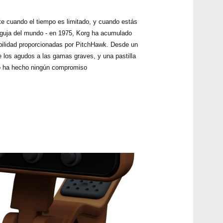
Pitc
Head
te cuando el tiempo es limitado, y cuando estás
Pitch
o aguja del mundo - en 1975, Korg ha acumulado
GA-1
sibilidad proporcionadas por PitchHawk. Desde un
GA-4
e los agudos a las gamas graves, y una pastilla
Sled
 no ha hecho ningún compromiso
Pitc
Dolce
Dolce
Dolc
HA-4