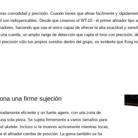
peras comodidad y precisión. Cuando tienes que afinar fácilmente y rápidamen
idad son indispensables. Desde que creamos el WT-10 - el primer afinador tip
finadores, haciendo que sea el único capaz de ofrecer la alta exactitud y sen
una cuerda, un amplio rango de detección que capta el tono con precisión, d
n precisión sólo tus propios sonidos dentro del grupo, es evidente que Korg
iona una firme sujeción
emadamente eficiente y un fuerte agarre, con una zona de
una sola pieza. Se sujeta firmemente a varios tamaños para
o el ukelele. Incluso si te mueves activamente mientras tocas,
ue el afinador cambie de posición. La goma también se ha