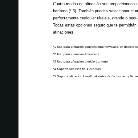
Cuatro modos de afinación son proporcionados en
barítono (* 3). También puedes seleccionar el n
perfectamente cualquier ukelele, grande o peque
Todas estas opciones seguro que te permitirán 
afinaciones.
*1 Uso para afinación convencional Hawaiana en ukelele so
*2 Uso para afinación Americana
*3 Uso para afinación ukelele barítono
*4 Soporta ukeleles de 4-cuerdas
*5 Soporta afinación Low-G, ukeleles de 6-cuerdas, y 8- cu