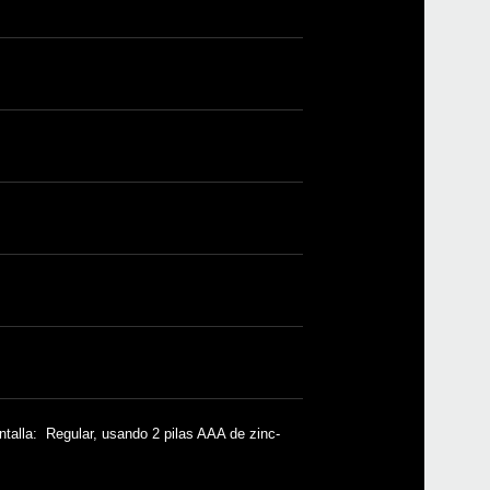
Even
Pitc
Pitc
talla: Regular, usando 2 pilas AAA de zinc-
GA-2