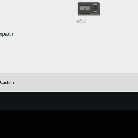
GA-2
partir
 Custom
e.
Learn more