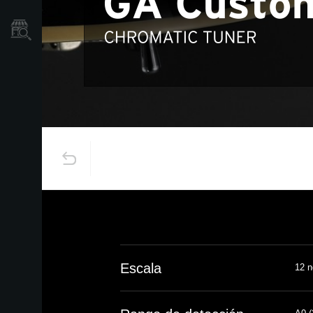
Localizador
de
Tiendas
Escala
12 n