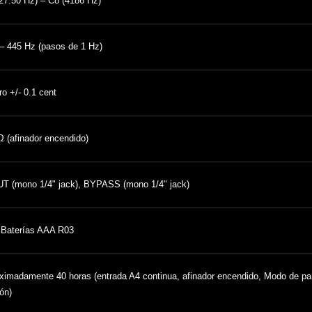
27.50 Hz) – C8 (4186 Hz)
– 445 Hz (pasos de 1 Hz)
ro +/- 0.1 cent
 (afinador encendido)
T (mono 1/4" jack), BYPASS (mono 1/4" jack)
 Baterías AAA R03
ximadamente 40 horas (entrada A4 continua, afinador encendido, Modo de pan
ón)