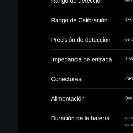
Rango de detección
A0 (
Rango de Calibración
436 
Precisión de detección
dent
Impedancia de entrada
1 MΩ
Conectores
INPU
Alimentación
Dos
Duración de la batería
apro
carb