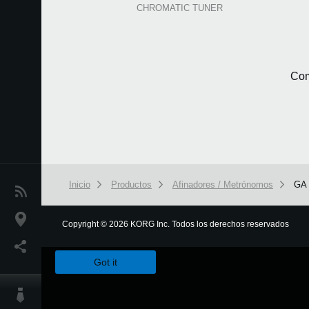
CHROMATIC TUNER
Com
Inicio
Productos
Afinadores / Metrónomos
GA
Noticias
Ubicación
Copyright
©
2026 KORG Inc. Todos los derechos reservados
We use cookies to give you the best experience on this websit
Redes Sociales
Got it
Acerca de KORG