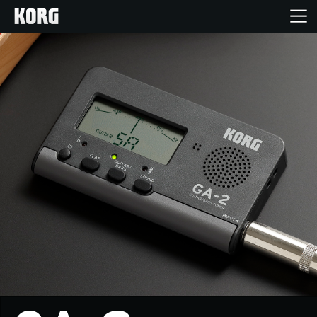
Inicio
Productos
Características
Eventos
Soporte
Localizador de Tiendas