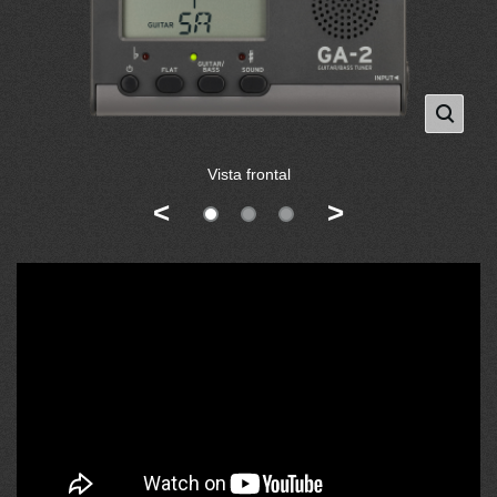
Vista frontal
<
>