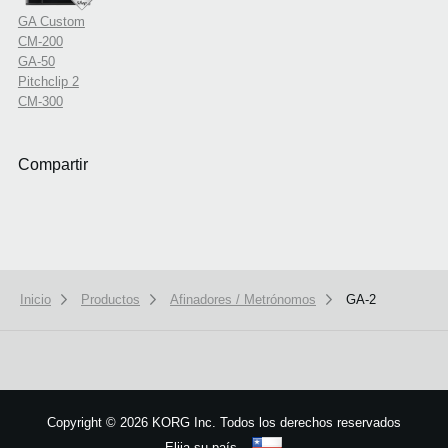
GA Custom
CM-200
GA-50
Pitchclip 2
CM-300
Compartir
Inicio
Productos
Afinadores / Metrónomos
GA-2
We use cookies to give you the best experience on this website.
Learn m
Got it
Copyright
©
2026 KORG Inc. Todos los derechos reservados
Elija su país