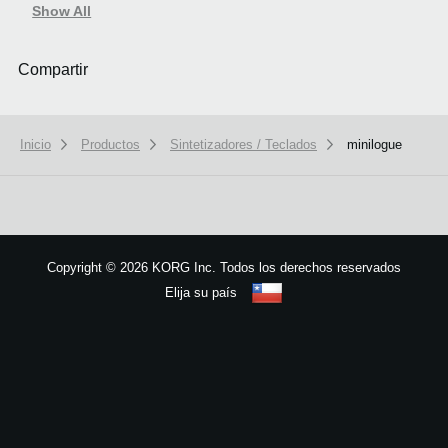
Show All
Compartir
Inicio
Productos
Sintetizadores / Teclados
minilogue
We use cookies to give you the best experience on this website.
Learn m
Got it
Copyright
©
2026 KORG Inc. Todos los derechos reservados
Elija su país
Mapa del sitio