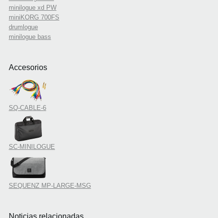
minilogue xd PW
miniKORG 700FS
drumlogue
minilogue bass
Accesorios
SQ-CABLE-6
SC-MINILOGUE
SEQUENZ MP-LARGE-MSG
Noticias relacionadas