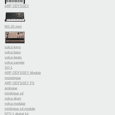
ARP ODYSSEY
MS-20 mini
volca keys
volca bass
volca beats
volca sample
SQ-1
ARP ODYSSEY Module
monologue
ARP ODYSSEY FS
prologue
minilogue xd
volca drum
volca modular
minilogue xd module
NTS-1 digital kit