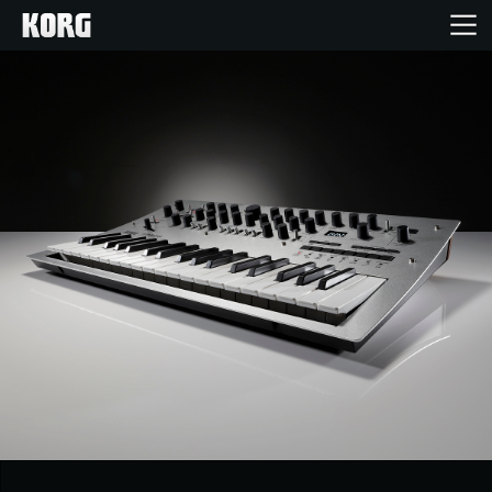
Inicio
Productos
Características
Eventos
Soporte
Localizador de Tiendas